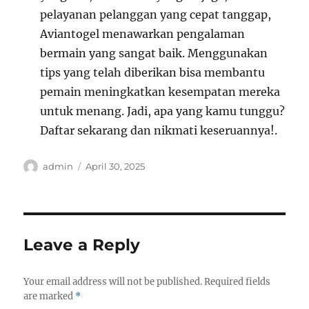
pelayanan pelanggan yang cepat tanggap,
Aviantogel menawarkan pengalaman
bermain yang sangat baik. Menggunakan
tips yang telah diberikan bisa membantu
pemain meningkatkan kesempatan mereka
untuk menang. Jadi, apa yang kamu tunggu?
Daftar sekarang dan nikmati keseruannya!.
Author
Posted
admin
April 30, 2025
on
Leave a Reply
Your email address will not be published.
Required fields
are marked
*