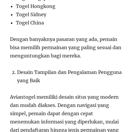
Togel Hongkong
Togel Sidney
Togel China
Dengan banyaknya pasaran yang ada, pemain
bisa memilih permainan yang paling sesuai dan
menguntungkan bagi mereka.
Desain Tampilan dan Pengalaman Pengguna
yang Baik
Aviantogel memiliki desain situs yang modern
dan mudah diakses. Dengan navigasi yang
simpel, pemain dapat dengan cepat
menemukan informasi yang diperlukan, mulai
dari pendaftaran hingga jenis permainan yang