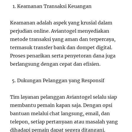
Keamanan Transaksi Keuangan
Keamanan adalah aspek yang krusial dalam
perjudian online. Aviantogel menyediakan
metode transaksi yang aman dan terpercaya,
termasuk transfer bank dan dompet digital.
Proses penarikan serta penyetoran dana juga
berlangsung dengan cepat dan efisien.
Dukungan Pelanggan yang Responsif
Tim layanan pelanggan Aviantogel selalu siap
membantu pemain kapan saja. Dengan opsi
bantuan melalui chat langsung, email, dan
telepon, setiap pertanyaan atau masalah yang
dihadapi pemain dapat segera ditangani.