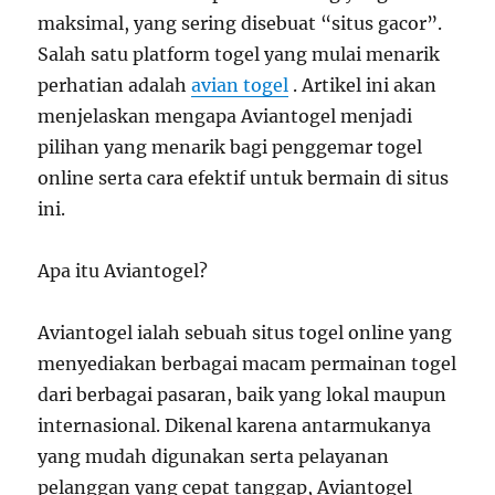
maksimal, yang sering disebuat “situs gacor”.
Salah satu platform togel yang mulai menarik
perhatian adalah
avian togel
. Artikel ini akan
menjelaskan mengapa Aviantogel menjadi
pilihan yang menarik bagi penggemar togel
online serta cara efektif untuk bermain di situs
ini.
Apa itu Aviantogel?
Aviantogel ialah sebuah situs togel online yang
menyediakan berbagai macam permainan togel
dari berbagai pasaran, baik yang lokal maupun
internasional. Dikenal karena antarmukanya
yang mudah digunakan serta pelayanan
pelanggan yang cepat tanggap, Aviantogel