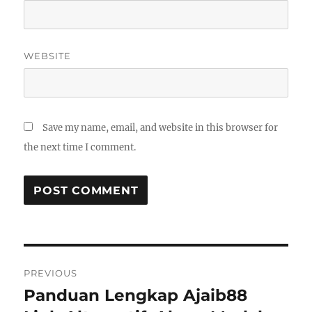
WEBSITE
Save my name, email, and website in this browser for
the next time I comment.
Post
PREVIOUS
navigation
Panduan Lengkap Ajaib88
Previous