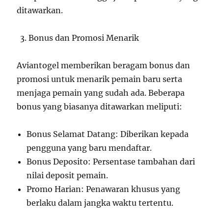
ditawarkan.
Bonus dan Promosi Menarik
Aviantogel memberikan beragam bonus dan
promosi untuk menarik pemain baru serta
menjaga pemain yang sudah ada. Beberapa
bonus yang biasanya ditawarkan meliputi:
Bonus Selamat Datang: Diberikan kepada
pengguna yang baru mendaftar.
Bonus Deposito: Persentase tambahan dari
nilai deposit pemain.
Promo Harian: Penawaran khusus yang
berlaku dalam jangka waktu tertentu.