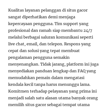
Kualitas layanan pelanggan di situs gacor
sangat diperhatikan demi menjaga
kepercayaan pengguna. Tim support yang
profesional dan ramah siap membantu 24/7
melalui berbagai saluran komunikasi seperti
live chat, email, dan telepon. Respons yang
cepat dan solusi yang tepat membuat
pengalaman pengguna semakin
menyenangkan. Tidak jarang, platform ini juga
menyediakan panduan lengkap dan FAQ yang
memudahkan pemain dalam mengatasi
kendala kecil tanpa harus menunggu lama.
Komitmen terhadap pelayanan yang prima ini
menjadi salah satu alasan utama banyak orang
memilih situs gacor sebagai tempat utama