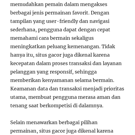
memudahkan pemain dalam mengakses
berbagai jenis permainan favorit. Dengan
tampilan yang user-friendly dan navigasi
sederhana, pengguna dapat dengan cepat
memahami cara bermain sekaligus
meningkatkan peluang kemenangan. Tidak
hanya itu, situs gacor juga dikenal karena
kecepatan dalam proses transaksi dan layanan
pelanggan yang responsif, sehingga
memberikan kenyamanan selama bermain.
Keamanan data dan transaksi menjadi prioritas
utama, membuat pengguna merasa aman dan
tenang saat berkompetisi di dalamnya.
Selain menawarkan berbagai pilihan
permainan, situs gacor juga dikenal karena