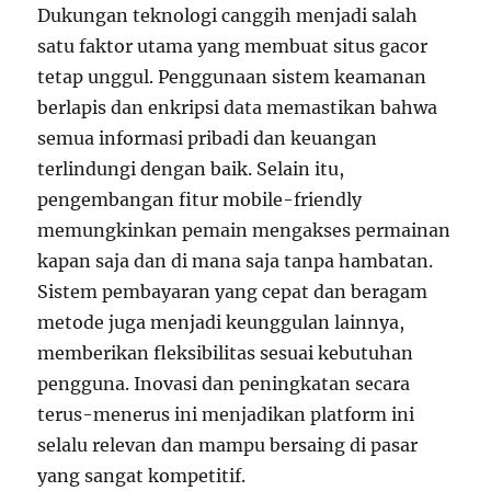
Dukungan teknologi canggih menjadi salah
satu faktor utama yang membuat situs gacor
tetap unggul. Penggunaan sistem keamanan
berlapis dan enkripsi data memastikan bahwa
semua informasi pribadi dan keuangan
terlindungi dengan baik. Selain itu,
pengembangan fitur mobile-friendly
memungkinkan pemain mengakses permainan
kapan saja dan di mana saja tanpa hambatan.
Sistem pembayaran yang cepat dan beragam
metode juga menjadi keunggulan lainnya,
memberikan fleksibilitas sesuai kebutuhan
pengguna. Inovasi dan peningkatan secara
terus-menerus ini menjadikan platform ini
selalu relevan dan mampu bersaing di pasar
yang sangat kompetitif.