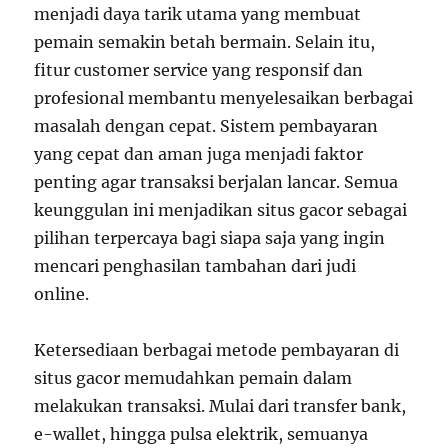
menjadi daya tarik utama yang membuat
pemain semakin betah bermain. Selain itu,
fitur customer service yang responsif dan
profesional membantu menyelesaikan berbagai
masalah dengan cepat. Sistem pembayaran
yang cepat dan aman juga menjadi faktor
penting agar transaksi berjalan lancar. Semua
keunggulan ini menjadikan situs gacor sebagai
pilihan terpercaya bagi siapa saja yang ingin
mencari penghasilan tambahan dari judi
online.
Ketersediaan berbagai metode pembayaran di
situs gacor memudahkan pemain dalam
melakukan transaksi. Mulai dari transfer bank,
e-wallet, hingga pulsa elektrik, semuanya