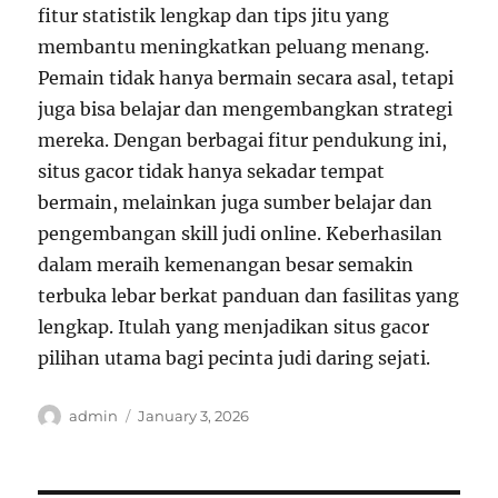
fitur statistik lengkap dan tips jitu yang
membantu meningkatkan peluang menang.
Pemain tidak hanya bermain secara asal, tetapi
juga bisa belajar dan mengembangkan strategi
mereka. Dengan berbagai fitur pendukung ini,
situs gacor tidak hanya sekadar tempat
bermain, melainkan juga sumber belajar dan
pengembangan skill judi online. Keberhasilan
dalam meraih kemenangan besar semakin
terbuka lebar berkat panduan dan fasilitas yang
lengkap. Itulah yang menjadikan situs gacor
pilihan utama bagi pecinta judi daring sejati.
Author
Posted
admin
January 3, 2026
on