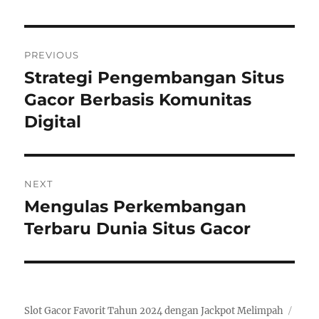
Post
PREVIOUS
navigation
Strategi Pengembangan Situs
Previous
post:
Gacor Berbasis Komunitas
Digital
NEXT
Mengulas Perkembangan
Next
post:
Terbaru Dunia Situs Gacor
Slot Gacor Favorit Tahun 2024 dengan Jackpot Melimpah