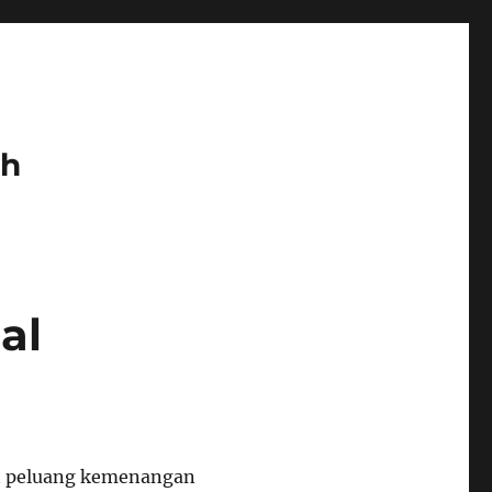
ah
al
an peluang kemenangan