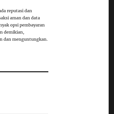
ada reputasi dan
saksi aman dan data
banyak opsi pembayaran
n demikian,
an dan menguntungkan.