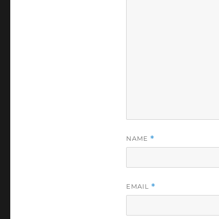
NAME
*
EMAIL
*