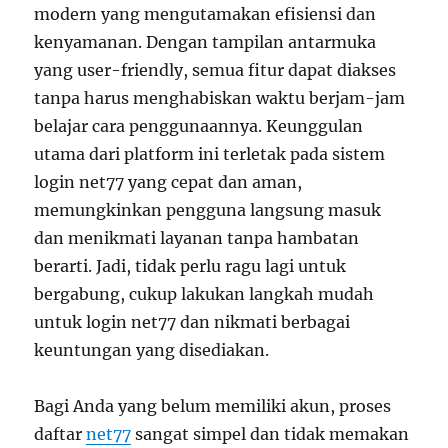
modern yang mengutamakan efisiensi dan
kenyamanan. Dengan tampilan antarmuka
yang user-friendly, semua fitur dapat diakses
tanpa harus menghabiskan waktu berjam-jam
belajar cara penggunaannya. Keunggulan
utama dari platform ini terletak pada sistem
login net77 yang cepat dan aman,
memungkinkan pengguna langsung masuk
dan menikmati layanan tanpa hambatan
berarti. Jadi, tidak perlu ragu lagi untuk
bergabung, cukup lakukan langkah mudah
untuk login net77 dan nikmati berbagai
keuntungan yang disediakan.
Bagi Anda yang belum memiliki akun, proses
daftar
net77
sangat simpel dan tidak memakan