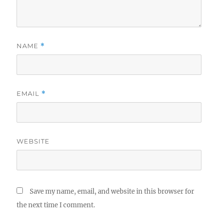
NAME
*
EMAIL
*
WEBSITE
Save my name, email, and website in this browser for
the next time I comment.