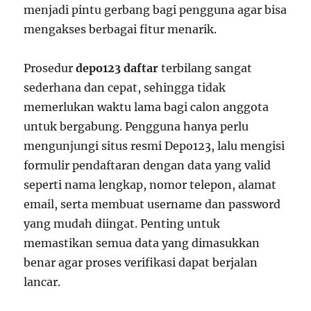
menjadi pintu gerbang bagi pengguna agar bisa
mengakses berbagai fitur menarik.
Prosedur
depo123 daftar
terbilang sangat
sederhana dan cepat, sehingga tidak
memerlukan waktu lama bagi calon anggota
untuk bergabung. Pengguna hanya perlu
mengunjungi situs resmi Depo123, lalu mengisi
formulir pendaftaran dengan data yang valid
seperti nama lengkap, nomor telepon, alamat
email, serta membuat username dan password
yang mudah diingat. Penting untuk
memastikan semua data yang dimasukkan
benar agar proses verifikasi dapat berjalan
lancar.