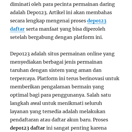
diminati oleh para pecinta permainan daring
adalah Depo123. Artikel ini akan membahas
secara lengkap mengenai proses
depo123
daftar
serta manfaat yang bisa diperoleh
setelah bergabung dengan platform ini.
Depo123 adalah situs permainan online yang
menyediakan berbagai jenis permainan
taruhan dengan sistem yang aman dan
terpercaya. Platform ini terus berinovasi untuk
memberikan pengalaman bermain yang
optimal bagi para penggunanya. Salah satu
langkah awal untuk menikmati seluruh
layanan yang tersedia adalah melakukan
pendaftaran atau daftar akun baru. Proses
depo123 daftar
ini sangat penting karena