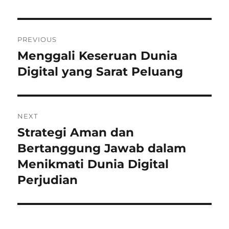
Post
PREVIOUS
navigation
Menggali Keseruan Dunia
Previous
post:
Digital yang Sarat Peluang
NEXT
Strategi Aman dan
Next
post:
Bertanggung Jawab dalam
Menikmati Dunia Digital
Perjudian