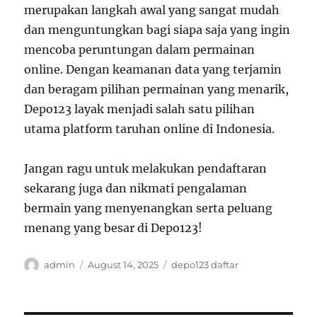
merupakan langkah awal yang sangat mudah
dan menguntungkan bagi siapa saja yang ingin
mencoba peruntungan dalam permainan
online. Dengan keamanan data yang terjamin
dan beragam pilihan permainan yang menarik,
Depo123 layak menjadi salah satu pilihan
utama platform taruhan online di Indonesia.
Jangan ragu untuk melakukan pendaftaran
sekarang juga dan nikmati pengalaman
bermain yang menyenangkan serta peluang
menang yang besar di Depo123!
Author
Posted
Tags
admin
August 14, 2025
depo123 daftar
on