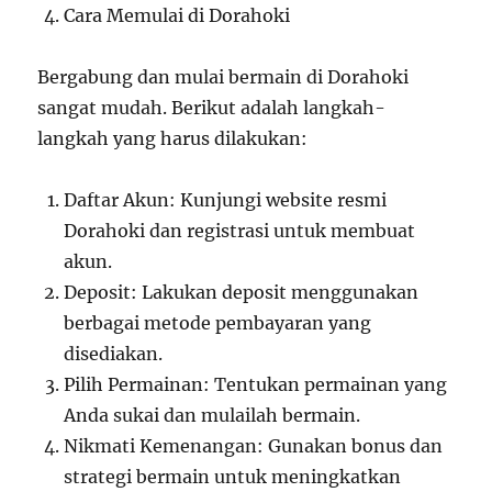
Cara Memulai di Dorahoki
Bergabung dan mulai bermain di Dorahoki
sangat mudah. Berikut adalah langkah-
langkah yang harus dilakukan:
Daftar Akun: Kunjungi website resmi
Dorahoki dan registrasi untuk membuat
akun.
Deposit: Lakukan deposit menggunakan
berbagai metode pembayaran yang
disediakan.
Pilih Permainan: Tentukan permainan yang
Anda sukai dan mulailah bermain.
Nikmati Kemenangan: Gunakan bonus dan
strategi bermain untuk meningkatkan