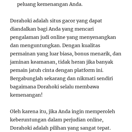
peluang kemenangan Anda.
Dorahoki adalah situs gacor yang dapat
diandalkan bagi Anda yang mencari
pengalaman judi online yang menyenangkan
dan menguntungkan. Dengan kualitas
permainan yang luar biasa, bonus menarik, dan
jaminan keamanan, tidak heran jika banyak
pemain jatuh cinta dengan platform ini.
Bergabunglah sekarang dan nikmati sendiri
bagaimana Dorahoki selalu membawa
kemenangan!
Oleh karena itu, jika Anda ingin memperoleh
keberuntungan dalam perjudian online,
Dorahoki adalah pilihan yang sangat tepat.