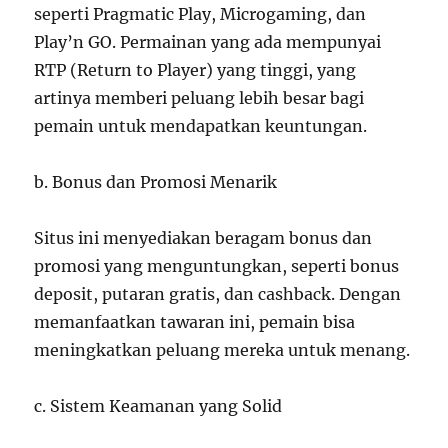
seperti Pragmatic Play, Microgaming, dan
Play’n GO. Permainan yang ada mempunyai
RTP (Return to Player) yang tinggi, yang
artinya memberi peluang lebih besar bagi
pemain untuk mendapatkan keuntungan.
b. Bonus dan Promosi Menarik
Situs ini menyediakan beragam bonus dan
promosi yang menguntungkan, seperti bonus
deposit, putaran gratis, dan cashback. Dengan
memanfaatkan tawaran ini, pemain bisa
meningkatkan peluang mereka untuk menang.
c. Sistem Keamanan yang Solid