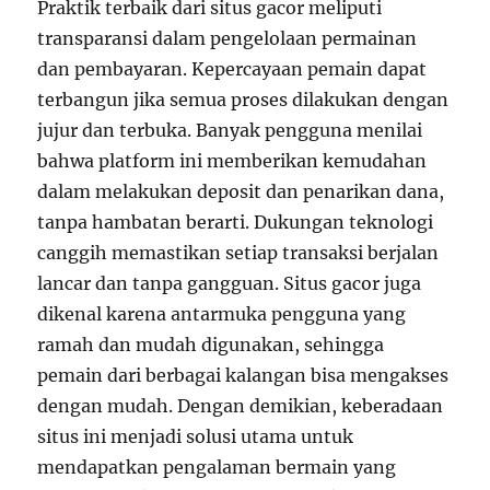
Praktik terbaik dari situs gacor meliputi
transparansi dalam pengelolaan permainan
dan pembayaran. Kepercayaan pemain dapat
terbangun jika semua proses dilakukan dengan
jujur dan terbuka. Banyak pengguna menilai
bahwa platform ini memberikan kemudahan
dalam melakukan deposit dan penarikan dana,
tanpa hambatan berarti. Dukungan teknologi
canggih memastikan setiap transaksi berjalan
lancar dan tanpa gangguan. Situs gacor juga
dikenal karena antarmuka pengguna yang
ramah dan mudah digunakan, sehingga
pemain dari berbagai kalangan bisa mengakses
dengan mudah. Dengan demikian, keberadaan
situs ini menjadi solusi utama untuk
mendapatkan pengalaman bermain yang