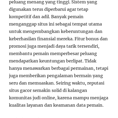
peluang menang yang tinggi. Sistem yang
digunakan terus diperbarui agar tetap
kompetitif dan adil. Banyak pemain
menganggap situs ini sebagai tempat utama
untuk mengembangkan keberuntungan dan
keberhasilan finansial mereka. Fitur bonus dan
promosi juga menjadi daya tarik tersendiri,
membantu pemain memperbesar peluang
mendapatkan keuntungan berlipat. Tidak
hanya menawarkan berbagai permainan, tetapi
juga memberikan pengalaman bermain yang
seru dan memuaskan. Seiring waktu, reputasi
situs gacor semakin solid di kalangan
komunitas judi online, karena mampu menjaga
kualitas layanan dan keamanan data pemain.