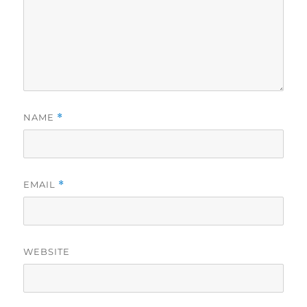
NAME
*
EMAIL
*
WEBSITE