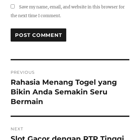
Save my name, email, and website in this browser for
the next time I comment.
Post
PREVIOUS
navigation
Rahasia Menang Togel yang
Previous
post:
Bikin Anda Semakin Seru
Bermain
NEXT
Slot Gacor dengan RTP Tinggi
Next