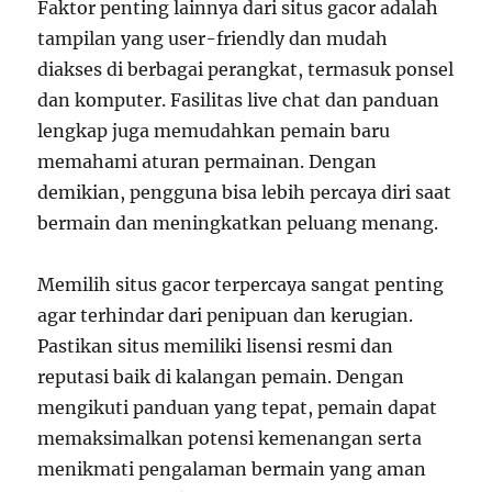
Faktor penting lainnya dari situs gacor adalah
tampilan yang user-friendly dan mudah
diakses di berbagai perangkat, termasuk ponsel
dan komputer. Fasilitas live chat dan panduan
lengkap juga memudahkan pemain baru
memahami aturan permainan. Dengan
demikian, pengguna bisa lebih percaya diri saat
bermain dan meningkatkan peluang menang.
Memilih situs gacor terpercaya sangat penting
agar terhindar dari penipuan dan kerugian.
Pastikan situs memiliki lisensi resmi dan
reputasi baik di kalangan pemain. Dengan
mengikuti panduan yang tepat, pemain dapat
memaksimalkan potensi kemenangan serta
menikmati pengalaman bermain yang aman