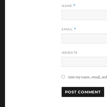
NAME
*
EMAIL
*
WEBSITE
Save my name, email, and 