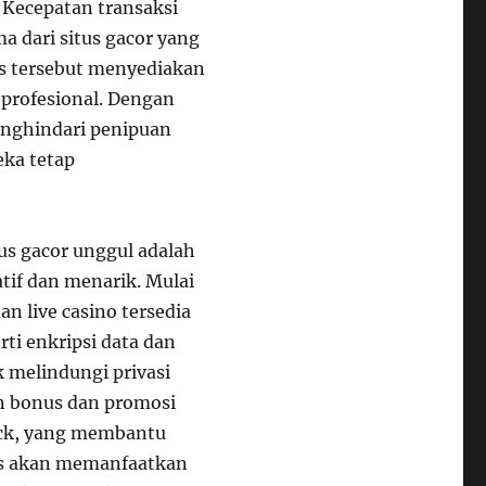
. Kecepatan transaksi
a dari situs gacor yang
us tersebut menyediakan
profesional. Dengan
enghindari penipuan
ka tetap
us gacor unggul adalah
tif dan menarik. Mulai
an live casino tersedia
rti enkripsi data dan
k melindungi privasi
an bonus dan promosi
ack, yang membantu
as akan memanfaatkan