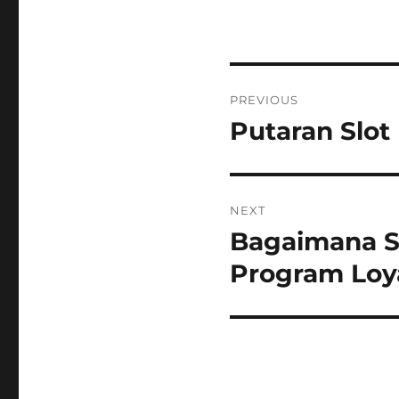
Post
PREVIOUS
navigation
Putaran Slo
Previous
post:
NEXT
Bagaimana S
Next
post:
Program Loy