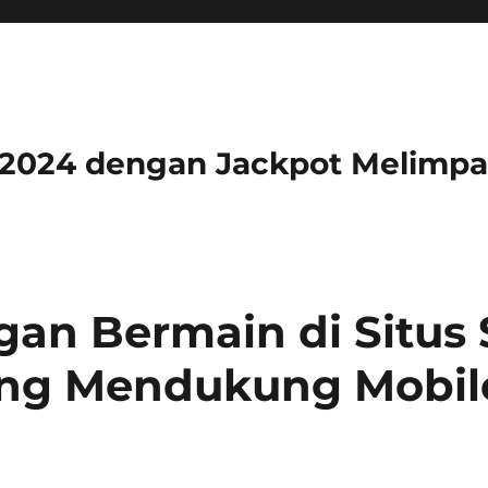
n 2024 dengan Jackpot Melimp
an Bermain di Situs 
ang Mendukung Mobil