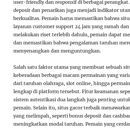
user-friendly dan responsif di berbagai perangkat
deposit dan penarikan juga menjadi indikator utam
berkualitas. Pemain harus memastikan bahwa sit
layanan customer support 24 jam yang ramah dan 
melakukan riset terlebih dahulu, pemain dapat m
dan memastikan bahwa pengalaman taruhan mere
menyenangkan dan menguntungkan.
Salah satu faktor utama yang membuat sebuah sit
keberadaan berbagai macam permainan yang varia
dari taruhan olahraga, slot online, hingga permain
lengkap di platform tersebut. Fitur keamanan sepe
sistem autentikasi dua langkah juga penting untu
pemain. Selain itu, situs gacor terbaik menawark
yang melimpah, seperti bonus deposit dan cashb
meningkatkan modal taruhan. Pemain yang cerd