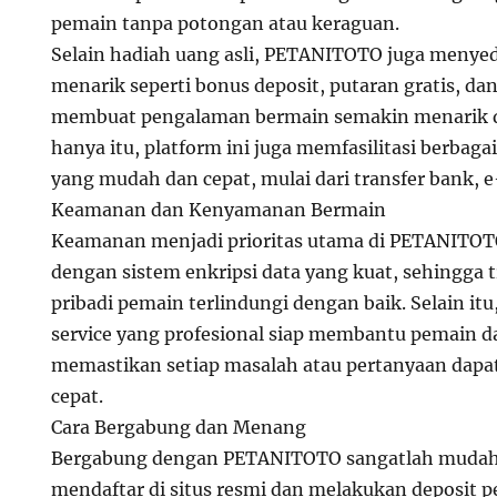
pemain tanpa potongan atau keraguan.
Selain hadiah uang asli, PETANITOTO juga menyed
menarik seperti bonus deposit, putaran gratis, dan
membuat pengalaman bermain semakin menarik d
hanya itu, platform ini juga memfasilitasi berba
yang mudah dan cepat, mulai dari transfer bank, e
Keamanan dan Kenyamanan Bermain
Keamanan menjadi prioritas utama di PETANITOTO.
dengan sistem enkripsi data yang kuat, sehingga 
pribadi pemain terlindungi dengan baik. Selain it
service yang profesional siap membantu pemain d
memastikan setiap masalah atau pertanyaan dapat
cepat.
Cara Bergabung dan Menang
Bergabung dengan PETANITOTO sangatlah mudah.
mendaftar di situs resmi dan melakukan deposit pe