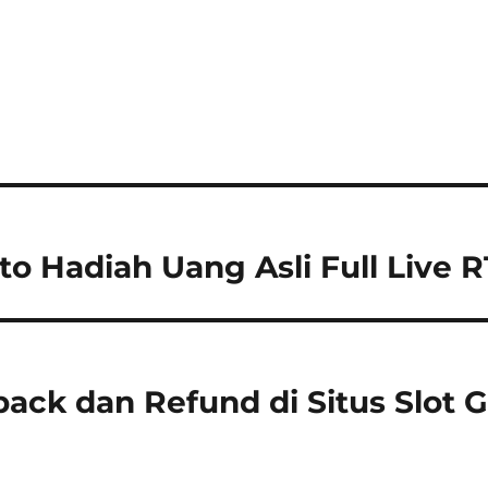
to Hadiah Uang Asli Full Live 
ack dan Refund di Situs Slot 