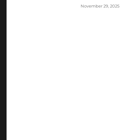
Posted
November 29, 2025
on