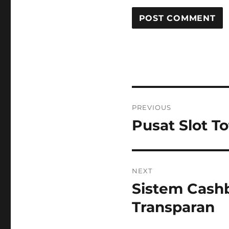
Post
PREVIOUS
navigation
Pusat Slot To
Previous
post:
NEXT
Sistem Cashb
Next
post:
Transparan