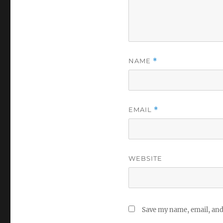
NAME
*
EMAIL
*
WEBSITE
Save my name, email, and 