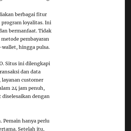
iakan berbagai fitur
 program loyalitas. Ini
an bermanfaat. Tidak
gai metode pembayaran
-wallet, hingga pulsa.
 Situs ini dilengkapi
transaksi dan data
u, layanan customer
alam 24 jam penuh,
 diselesaikan dengan
 Pemain hanya perlu
rtama. Setelah itu,