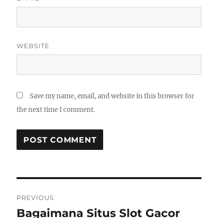
WEBSITE
Save my name, email, and website in this browser for
the next time I comment.
Post
PREVIOUS
navigation
Bagaimana Situs Slot Gacor
Previous