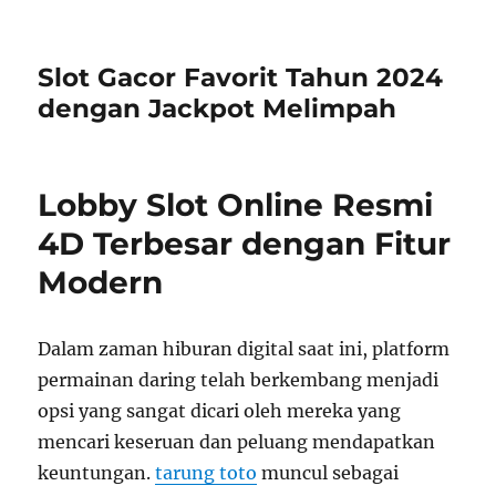
Slot Gacor Favorit Tahun 2024
dengan Jackpot Melimpah
Lobby Slot Online Resmi
4D Terbesar dengan Fitur
Modern
Dalam zaman hiburan digital saat ini, platform
permainan daring telah berkembang menjadi
opsi yang sangat dicari oleh mereka yang
mencari keseruan dan peluang mendapatkan
keuntungan.
tarung toto
muncul sebagai