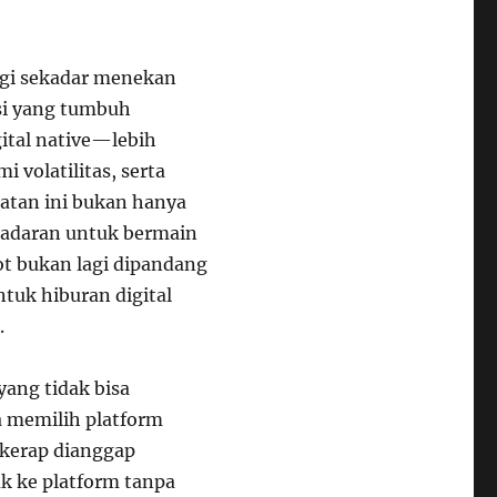
agi sekadar menekan
si yang tumbuh
ital native—lebih
volatilitas, serta
atan ini bukan hanya
sadaran untuk bermain
ot bukan lagi dipandang
tuk hiburan digital
.
yang tidak bisa
a memilih platform
 kerap dianggap
 ke platform tanpa