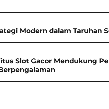
rategi Modern dalam Taruhan S
itus Slot Gacor Mendukung P
 Berpengalaman