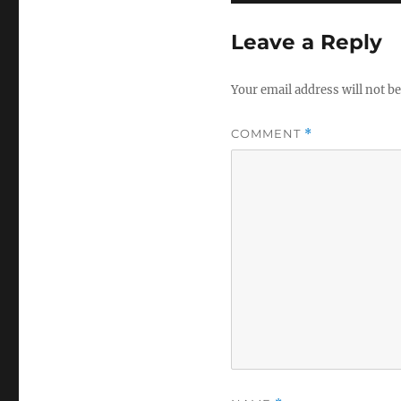
Leave a Reply
Your email address will not be
COMMENT
*