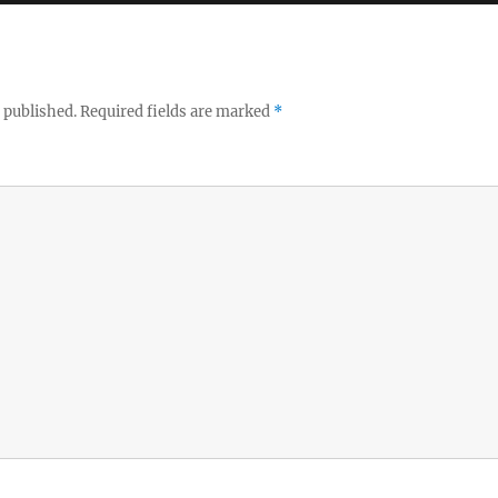
 published.
Required fields are marked
*