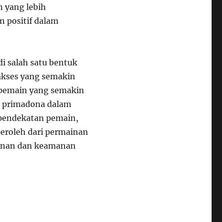
 yang lebih
 positif dalam
di salah satu bentuk
akses yang semakin
s pemain yang semakin
di primadona dalam
 pendekatan pemain,
peroleh dari permainan
anan dan keamanan