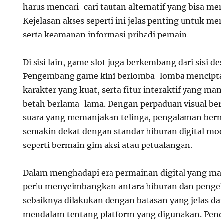
harus mencari-cari tautan alternatif yang bisa 
Kejelasan akses seperti ini jelas penting untuk 
serta keamanan informasi pribadi pemain.
Di sisi lain, game slot juga berkembang dari sisi de
Pengembang game kini berlomba-lomba mencipta
karakter yang kuat, serta fitur interaktif yang
betah berlama-lama. Dengan perpaduan visual berk
suara yang memanjakan telinga, pengalaman berm
semakin dekat dengan standar hiburan digital mo
seperti bermain gim aksi atau petualangan.
Dalam menghadapi era permainan digital yang maj
perlu menyeimbangkan antara hiburan dan pengelo
sebaiknya dilakukan dengan batasan yang jelas 
mendalam tentang platform yang digunakan. Pen