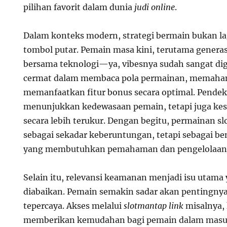
pilihan favorit dalam dunia
judi online
.
Dalam konteks modern, strategi bermain bukan l
tombol putar. Pemain masa kini, terutama genera
bersama teknologi—ya, vibesnya sudah sangat dig
cermat dalam membaca pola permainan, memahami 
memanfaatkan fitur bonus secara optimal. Pendek
menunjukkan kedewasaan pemain, tetapi juga ke
secara lebih terukur. Dengan begitu, permainan sl
sebagai sekadar keberuntungan, tetapi sebagai ben
yang membutuhkan pemahaman dan pengelolaan
Selain itu, relevansi keamanan menjadi isu utama 
diabaikan. Pemain semakin sadar akan pentingny
tepercaya. Akses melalui
slotmantap link
misalnya,
memberikan kemudahan bagi pemain dalam masuk