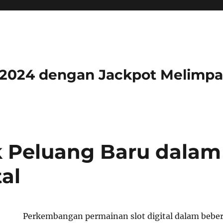
n 2024 dengan Jackpot Melimp
 Peluang Baru dalam
tal
Perkembangan permainan slot digital dalam beber