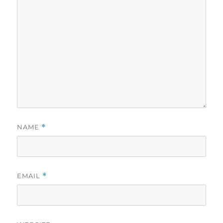
NAME
*
EMAIL
*