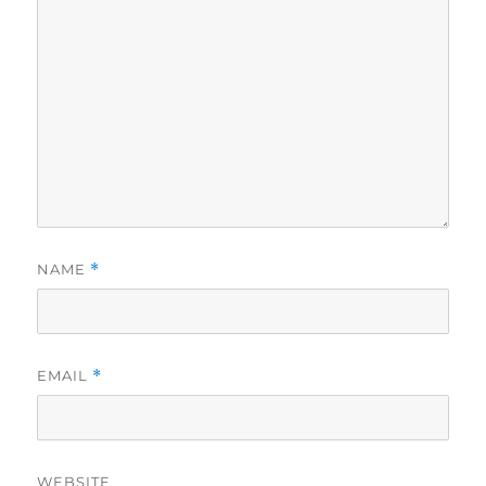
NAME
*
EMAIL
*
WEBSITE