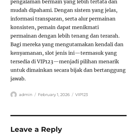
pengalaman bermain yang lebih tertata dan
mudah dipahami. Dengan sistem yang jelas,
informasi transparan, serta alur permainan
konsisten, pemain dapat menikmati
permainan dengan lebih tenang dan terarah.
Bagi mereka yang mengutamakan kendali dan
kenyamanan, slot jenis ini—termasuk yang
tersedia di VIP123—menjadi pilihan menarik
untuk dimainkan secara bijak dan bertanggung
jawab.
Author
Posted
Tags
admin
February 1, 2026
VIP123
on
Leave a Reply