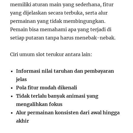
memiliki aturan main yang sederhana, fitur
yang dijelaskan secara terbuka, serta alur
permainan yang tidak membingungkan.
Pemain bisa memahami apa yang terjadi di
setiap putaran tanpa harus menebak-nebak.
Ciri umum slot terukur antara lain:
Informasi nilai taruhan dan pembayaran
jelas
Pola fitur mudah dikenali
Tidak terlalu banyak animasi yang
mengalihkan fokus
Alur permainan konsisten dari awal hingga
akhir