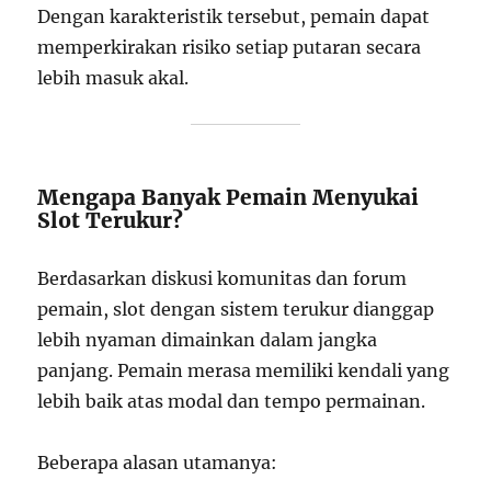
Dengan karakteristik tersebut, pemain dapat
memperkirakan risiko setiap putaran secara
lebih masuk akal.
Mengapa Banyak Pemain Menyukai
Slot Terukur?
Berdasarkan diskusi komunitas dan forum
pemain, slot dengan sistem terukur dianggap
lebih nyaman dimainkan dalam jangka
panjang. Pemain merasa memiliki kendali yang
lebih baik atas modal dan tempo permainan.
Beberapa alasan utamanya: