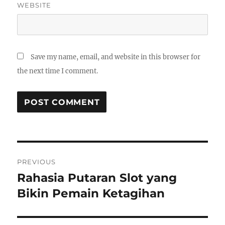
WEBSITE
Save my name, email, and website in this browser for
the next time I comment.
Post
PREVIOUS
navigation
Rahasia Putaran Slot yang
Previous
post:
Bikin Pemain Ketagihan