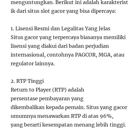
menguntungkan. Berikut ini adalah karakterist
ik dari situs slot gacor yang bisa dipercaya:
1. Lisensi Resmi dan Legalitas Yang Jelas
Situs gacor yang terpercaya biasanya memiliki
lisensi yang diakui dari badan perjudian
internasional, contohnya PAGCOR, MGA, atau
regulator lainnya.
2. RTP Tinggi
Return to Player (RTP) adalah
persentase pembayaran yang
dikembalikan kepada pemain. Situs yang gacor
umumnya menawarkan RTP di atas 96%,
yang berarti kesempatan menang lebih tinggi.