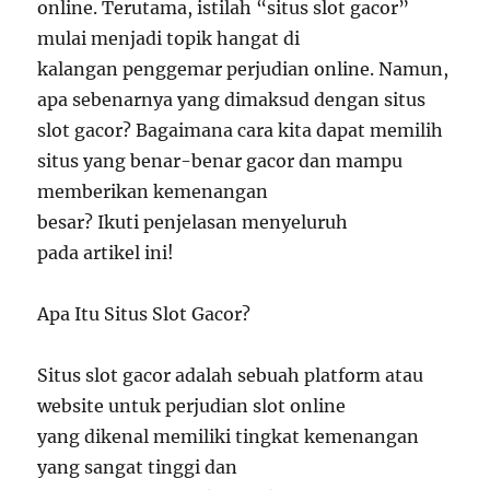
online. Terutama, istilah “situs slot gacor”
mulai menjadi topik hangat di
kalangan penggemar perjudian online. Namun,
apa sebenarnya yang dimaksud dengan situs
slot gacor? Bagaimana cara kita dapat memilih
situs yang benar-benar gacor dan mampu
memberikan kemenangan
besar? Ikuti penjelasan menyeluruh
pada artikel ini!
Apa Itu Situs Slot Gacor?
Situs slot gacor adalah sebuah platform atau
website untuk perjudian slot online
yang dikenal memiliki tingkat kemenangan
yang sangat tinggi dan