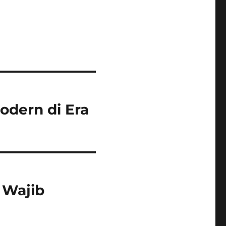
odern di Era
 Wajib