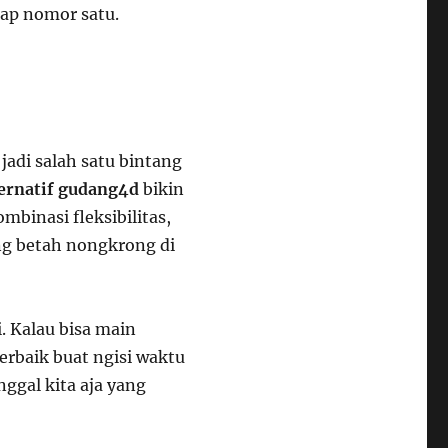
etap nomor satu.
jadi salah satu bintang
ternatif gudang4d
bikin
binasi fleksibilitas,
ang betah nongkrong di
. Kalau bisa main
 terbaik buat ngisi waktu
nggal kita aja yang