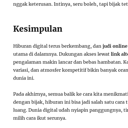
nggak keterusan. Intinya, seru boleh, tapi bijak t
Kesimpulan
Hiburan digital terus berkembang, dan
judi online
utama di dalamnya. Dukungan akses lewat
link al
pengalaman makin lancar dan bebas hambatan. Kom
variasi, dan atmosfer kompetitif bikin banyak or
dunia ini.
Pada akhirnya, semua balik ke cara kita menikmati
dengan bijak, hiburan ini bisa jadi salah satu cara
luang. Dunia digital udah nyiapin panggungnya, ti
milih cara ikut serunya.