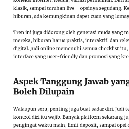
koneksi internet. Kedua, variasi permainan. Dari s
klasik, sampai taruhan live—opsinya segudang. Ket
hiburan, ada kemungkinan dapet cuan yang lumay
Tren ini juga didorong oleh generasi muda yang m
mereka, hiburan harus praktis, interaktif, dan re
digital. Judi online memenuhi semua checklist itu,
interface yang user-friendly dan promosi yang krea
Aspek Tanggung Jawab yan
Boleh Dilupain
Walaupun seru, penting juga buat sadar diri. Judi te
kontrol diri itu wajib. Banyak platform sekarang ju
pengingat waktu main, limit deposit, sampai opsi 