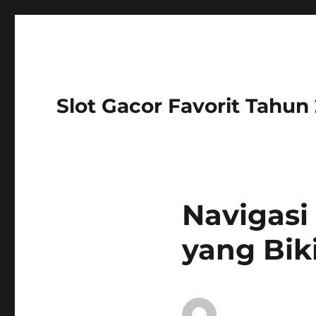
Slot Gacor Favorit Tahu
Navigasi
yang Bik