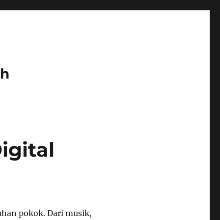
ah
igital
uhan pokok. Dari musik,