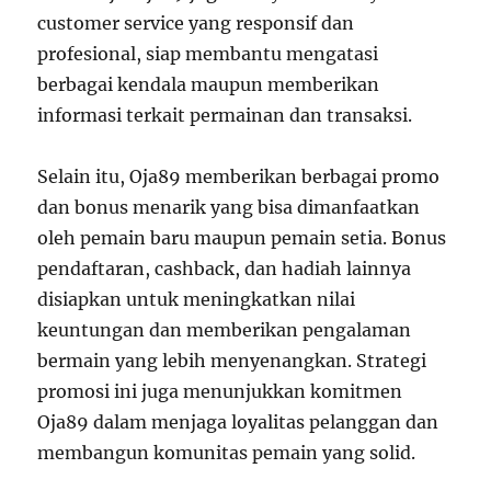
customer service yang responsif dan
profesional, siap membantu mengatasi
berbagai kendala maupun memberikan
informasi terkait permainan dan transaksi.
Selain itu, Oja89 memberikan berbagai promo
dan bonus menarik yang bisa dimanfaatkan
oleh pemain baru maupun pemain setia. Bonus
pendaftaran, cashback, dan hadiah lainnya
disiapkan untuk meningkatkan nilai
keuntungan dan memberikan pengalaman
bermain yang lebih menyenangkan. Strategi
promosi ini juga menunjukkan komitmen
Oja89 dalam menjaga loyalitas pelanggan dan
membangun komunitas pemain yang solid.