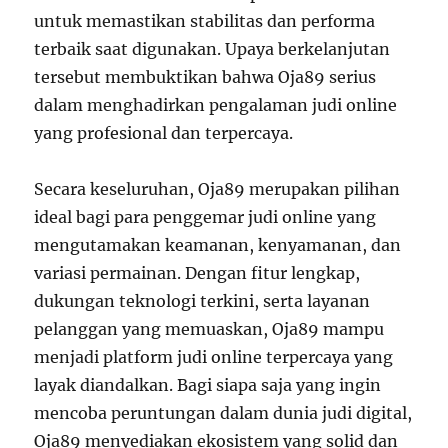
untuk memastikan stabilitas dan performa
terbaik saat digunakan. Upaya berkelanjutan
tersebut membuktikan bahwa Oja89 serius
dalam menghadirkan pengalaman judi online
yang profesional dan terpercaya.
Secara keseluruhan, Oja89 merupakan pilihan
ideal bagi para penggemar judi online yang
mengutamakan keamanan, kenyamanan, dan
variasi permainan. Dengan fitur lengkap,
dukungan teknologi terkini, serta layanan
pelanggan yang memuaskan, Oja89 mampu
menjadi platform judi online terpercaya yang
layak diandalkan. Bagi siapa saja yang ingin
mencoba peruntungan dalam dunia judi digital,
Oja89 menyediakan ekosistem yang solid dan