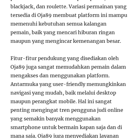
blackjack, dan roulette. Variasi permainan yang
tersedia di Oja89 membuat platform ini mampu
memenuhi kebutuhan semua kalangan
pemain, baik yang mencari hiburan ringan
maupun yang mengincar kemenangan besar.
Fitur-fitur pendukung yang disediakan oleh
Oja89 juga sangat memudahkan pemain dalam
mengakses dan menggunakan platform.
Antarmuka yang user-friendly memungkinkan
navigasi yang mudah, baik melalui desktop
maupun perangkat mobile. Hal ini sangat
penting mengingat tren pengguna judi online
yang semakin banyak menggunakan
smartphone untuk bermain kapan saja dan di
mana saja. Oja89 juga menyediakan layanan