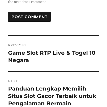
the next time I comment.
Post
PREVIOUS
navigation
Game Slot RTP Live & Togel 10
Previous
post:
Negara
NEXT
Panduan Lengkap Memilih
Next
post:
Situs Slot Gacor Terbaik untuk
Pengalaman Bermain