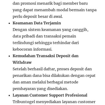
dan promosi menarik bagi member baru
yang dapat menambah modal bermain tanpa
perlu deposit besar di awal.
Keamanan Data Terjamin
Dengan sistem keamanan yang canggih,
data pribadi dan transaksi pemain
terlindungi sehingga terhindar dari
kebocoran informasi.
Kemudahan Transaksi Deposit dan
Withdraw
Setelah berhasil daftar, proses deposit dan
penarikan dana bisa dilakukan dengan cepat
dan aman melalui berbagai metode
pembayaran yang disediakan.
Layanan Customer Support Profesional
Tribuntogel menyediakan layanan customer