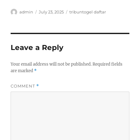
Author
Posted
Tags
admin
July 23, 2025
tribuntogel daftar
on
Leave a Reply
Your email address will not be published.
Required fields
are marked
*
COMMENT
*