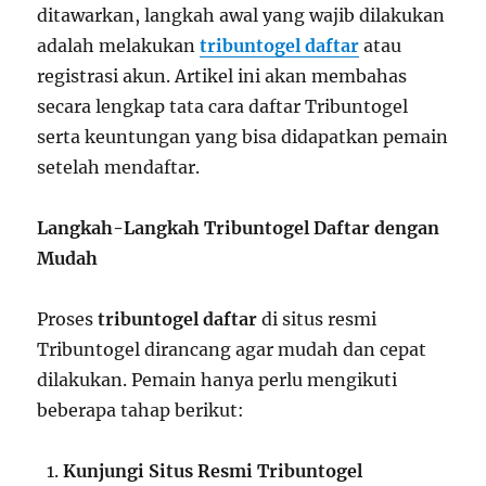
ditawarkan, langkah awal yang wajib dilakukan
adalah melakukan
tribuntogel daftar
atau
registrasi akun. Artikel ini akan membahas
secara lengkap tata cara daftar Tribuntogel
serta keuntungan yang bisa didapatkan pemain
setelah mendaftar.
Langkah-Langkah Tribuntogel Daftar dengan
Mudah
Proses
tribuntogel daftar
di situs resmi
Tribuntogel dirancang agar mudah dan cepat
dilakukan. Pemain hanya perlu mengikuti
beberapa tahap berikut:
Kunjungi Situs Resmi Tribuntogel