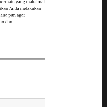
 bermain yang maksimal
stikan Anda melakukan
 mana pun agar
kan dan