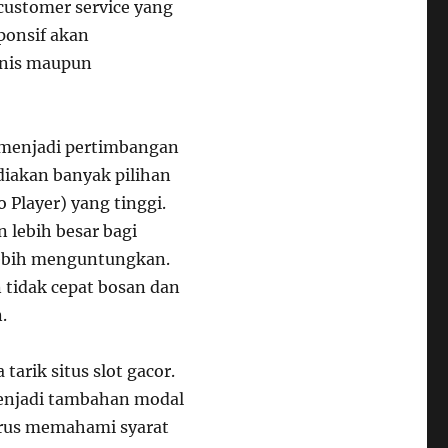
 customer service yang
ponsif akan
nis maupun
n menjadi pertimbangan
diakan banyak pilihan
 Player) yang tinggi.
lebih besar bagi
lebih menguntungkan.
tidak cepat bosan dan
.
arik situs slot gacor.
 menjadi tambahan modal
rus memahami syarat