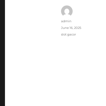
Author
admin
Posted
June 16, 2025
on
Tags
slot gacor