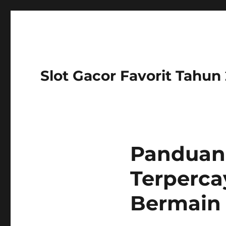
Slot Gacor Favorit Tahu
Panduan 
Terperc
Bermain