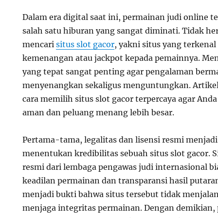
Dalam era digital saat ini, permainan judi online 
salah satu hiburan yang sangat diminati. Tidak h
mencari
situs slot gacor
, yakni situs yang terken
kemenangan atau jackpot kepada pemainnya. Memil
yang tepat sangat penting agar pengalaman berm
menyenangkan sekaligus menguntungkan. Artike
cara memilih situs slot gacor terpercaya agar An
aman dan peluang menang lebih besar.
Pertama-tama, legalitas dan lisensi resmi menjad
menentukan kredibilitas sebuah situs slot gacor. S
resmi dari lembaga pengawas judi internasional 
keadilan permainan dan transparansi hasil putaran 
menjadi bukti bahwa situs tersebut tidak menjala
menjaga integritas permainan. Dengan demikian,