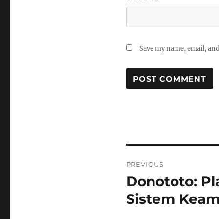
Save my name, email, and 
Post
PREVIOUS
navigation
Donototo: Pl
Previous
post:
Sistem Keam