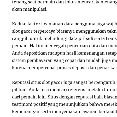
tenang saat bermain dan fokus mencari kemenan
akan manipulasi.
Kedua, faktor keamanan data pengguna juga wajib 
slot gacor terpercaya biasanya menggunakan tekn
canggih untuk melindungi data pribadi serta tran
pemain. Hal ini mencegah pencurian data dan me
Anda depositkan maupun hasil kemenangan tetap a
sistem pembayaran yang cepat dan mudah juga me
karena mempercepat proses deposit dan penarika
Reputasi situs slot gacor juga sangat berpengar
pilihan. Anda bisa mencari referensi melalui forum
dari pemain lain. Situs dengan reputasi baik bias
testimoni positif yang menunjukkan bahwa mere
kemenangan serta menyediakan layanan berkualita