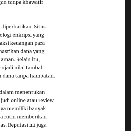
gan tanpa khawatir
diperhatikan. Situs
ologi enkripsi yang
saksi keuangan para
mastikan dana yang
man. Selain itu,
njadi nilai tambah
n dana tanpa hambatan.
uh dalam menentukan
 judi online atau review
anya memiliki banyak
ka rutin memberikan
s. Reputasi ini juga