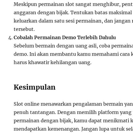
Meskipun permainan slot sangat menghibur, pent
anggaran dengan bijak. Tentukan batas maksimal
keluarkan dalam satu sesi permainan, dan jangan
tersebut.
Cobalah Permainan Demo Terlebih Dahulu
Sebelum bermain dengan uang asli, coba permaina
demo. Ini akan membantu kamu memahami cara k
harus khawatir kehilangan uang.
Kesimpulan
Slot online menawarkan pengalaman bermain y
penuh tantangan. Dengan memilih platform yang 
permainan dengan bijak, kamu dapat menikmati k
mendapatkan kemenangan. Jangan lupa untuk se