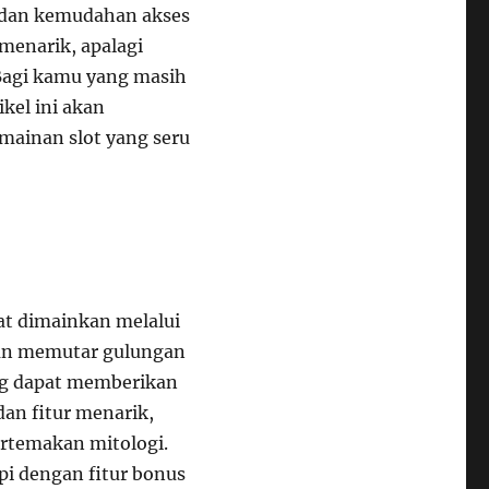
 dan kemudahan akses
menarik, apalagi
Bagi kamu yang masih
ikel ini akan
ainan slot yang seru
at dimainkan melalui
gan memutar gulungan
ng dapat memberikan
an fitur menarik,
ertemakan mitologi.
api dengan fitur bonus