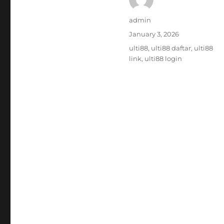
Author
admin
Posted
January 3, 2026
on
Tags
ulti88
,
ulti88 daftar
,
ulti88
link
,
ulti88 login