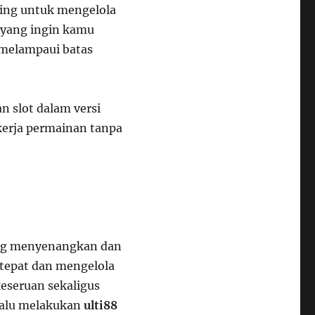
ing untuk mengelola
 yang ingin kamu
 melampaui batas
n slot dalam versi
erja permainan tanpa
ang menyenangkan dan
tepat dan mengelola
eseruan sekaligus
lalu melakukan
ulti88