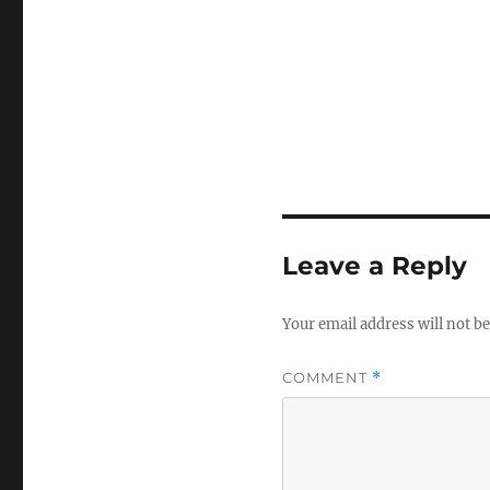
Leave a Reply
Your email address will not be
COMMENT
*