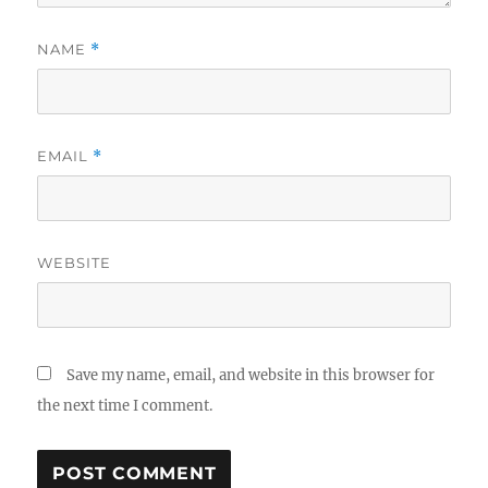
NAME
*
EMAIL
*
WEBSITE
Save my name, email, and website in this browser for
the next time I comment.