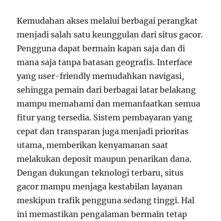
Kemudahan akses melalui berbagai perangkat
menjadi salah satu keunggulan dari situs gacor.
Pengguna dapat bermain kapan saja dan di
mana saja tanpa batasan geografis. Interface
yang user-friendly memudahkan navigasi,
sehingga pemain dari berbagai latar belakang
mampu memahami dan memanfaatkan semua
fitur yang tersedia. Sistem pembayaran yang
cepat dan transparan juga menjadi prioritas
utama, memberikan kenyamanan saat
melakukan deposit maupun penarikan dana.
Dengan dukungan teknologi terbaru, situs
gacor mampu menjaga kestabilan layanan
meskipun trafik pengguna sedang tinggi. Hal
ini memastikan pengalaman bermain tetap