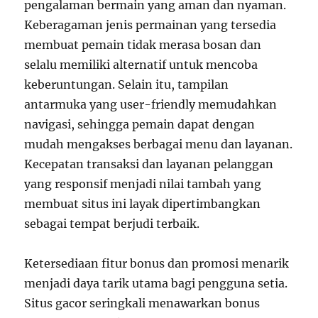
pengalaman bermain yang aman dan nyaman.
Keberagaman jenis permainan yang tersedia
membuat pemain tidak merasa bosan dan
selalu memiliki alternatif untuk mencoba
keberuntungan. Selain itu, tampilan
antarmuka yang user-friendly memudahkan
navigasi, sehingga pemain dapat dengan
mudah mengakses berbagai menu dan layanan.
Kecepatan transaksi dan layanan pelanggan
yang responsif menjadi nilai tambah yang
membuat situs ini layak dipertimbangkan
sebagai tempat berjudi terbaik.
Ketersediaan fitur bonus dan promosi menarik
menjadi daya tarik utama bagi pengguna setia.
Situs gacor seringkali menawarkan bonus