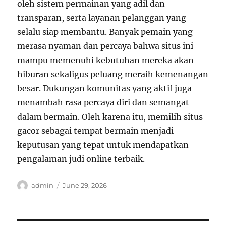
oleh sistem permainan yang adil dan
transparan, serta layanan pelanggan yang
selalu siap membantu. Banyak pemain yang
merasa nyaman dan percaya bahwa situs ini
mampu memenuhi kebutuhan mereka akan
hiburan sekaligus peluang meraih kemenangan
besar. Dukungan komunitas yang aktif juga
menambah rasa percaya diri dan semangat
dalam bermain. Oleh karena itu, memilih situs
gacor sebagai tempat bermain menjadi
keputusan yang tepat untuk mendapatkan
pengalaman judi online terbaik.
Author
Posted
admin
June 29, 2026
on