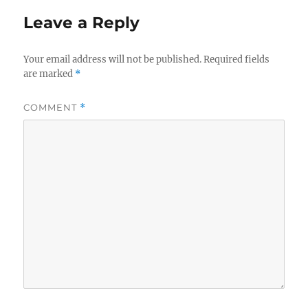
Leave a Reply
Your email address will not be published.
Required fields
are marked
*
COMMENT
*