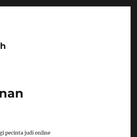
ah
anan
i pecinta judi online