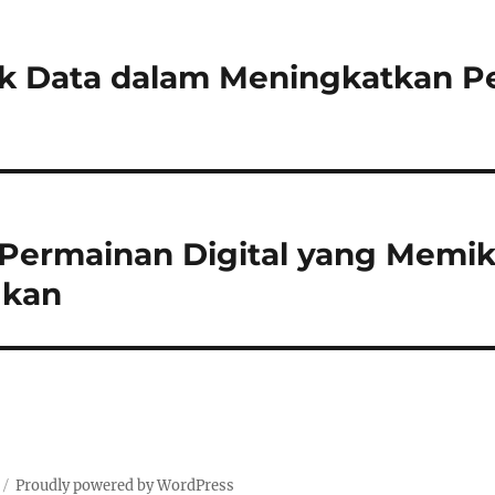
ik Data dalam Meningkatkan P
ermainan Digital yang Memik
kan
Proudly powered by WordPress