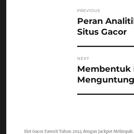
Post
PREVIOUS
navigation
Peran Analit
Previous
post:
Situs Gacor
NEXT
Membentuk P
Next
post:
Menguntung
Slot Gacor Favorit Tahun 2024 dengan Jackpot Melimpah