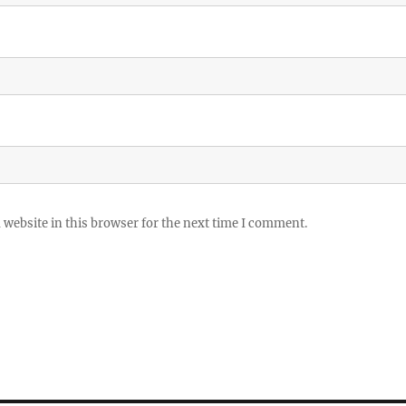
website in this browser for the next time I comment.