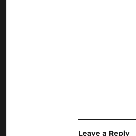
Leave a Reply