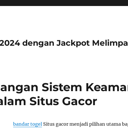
n 2024 dengan Jackpot Melimp
angan Sistem Keam
dalam Situs Gacor
bandar togel
Situs gacor menjadi pilihan utama bag