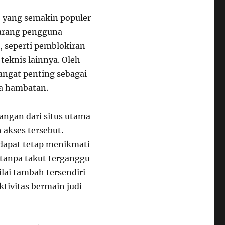
e yang semakin populer
jarang pengguna
, seperti pemblokiran
teknis lainnya. Oleh
angat penting sebagai
pa hambatan.
dangan dari situs utama
akses tersebut.
 dapat tetap menikmati
 tanpa takut terganggu
ilai tambah tersendiri
ivitas bermain judi