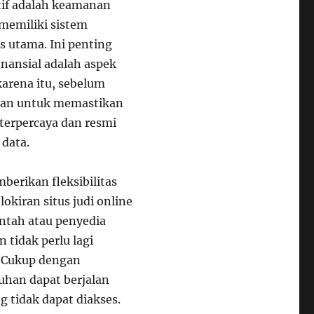
tif adalah keamanan
 memiliki sistem
s utama. Ini penting
nansial adalah aspek
karena itu, sebelum
kan untuk memastikan
 terpercaya dan resmi
 data.
berikan fleksibilitas
blokiran situs judi online
intah atau penyedia
 tidak perlu lagi
. Cukup dengan
uhan dapat berjalan
 tidak dapat diakses.