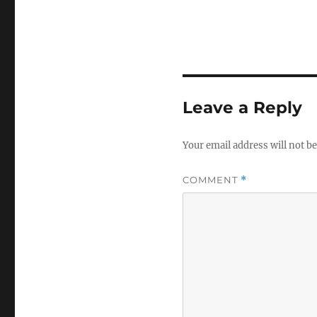
Leave a Reply
Your email address will not be
COMMENT
*