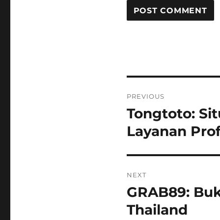
Post
PREVIOUS
navigation
Tongtoto: Si
Previous
post:
Layanan Pro
NEXT
GRAB89: Buk
Next
post:
Thailand