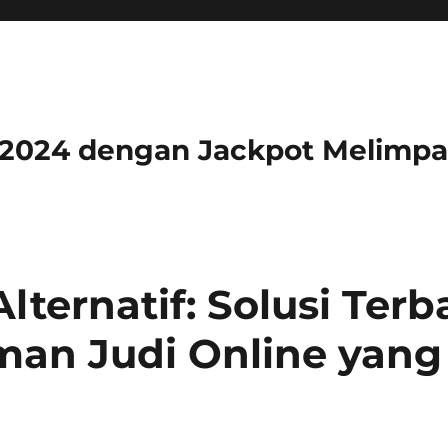
n 2024 dengan Jackpot Melimp
ternatif: Solusi Terb
an Judi Online yang