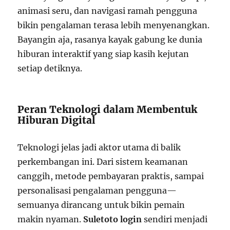
animasi seru, dan navigasi ramah pengguna
bikin pengalaman terasa lebih menyenangkan.
Bayangin aja, rasanya kayak gabung ke dunia
hiburan interaktif yang siap kasih kejutan
setiap detiknya.
Peran Teknologi dalam Membentuk
Hiburan Digital
Teknologi jelas jadi aktor utama di balik
perkembangan ini. Dari sistem keamanan
canggih, metode pembayaran praktis, sampai
personalisasi pengalaman pengguna—
semuanya dirancang untuk bikin pemain
makin nyaman.
Suletoto login
sendiri menjadi