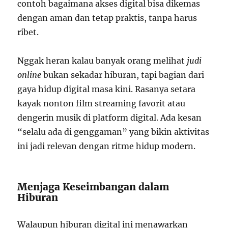
contoh bagaimana akses digital bisa dikemas
dengan aman dan tetap praktis, tanpa harus
ribet.
Nggak heran kalau banyak orang melihat
judi
online
bukan sekadar hiburan, tapi bagian dari
gaya hidup digital masa kini. Rasanya setara
kayak nonton film streaming favorit atau
dengerin musik di platform digital. Ada kesan
“selalu ada di genggaman” yang bikin aktivitas
ini jadi relevan dengan ritme hidup modern.
Menjaga Keseimbangan dalam
Hiburan
Walaupun hiburan digital ini menawarkan