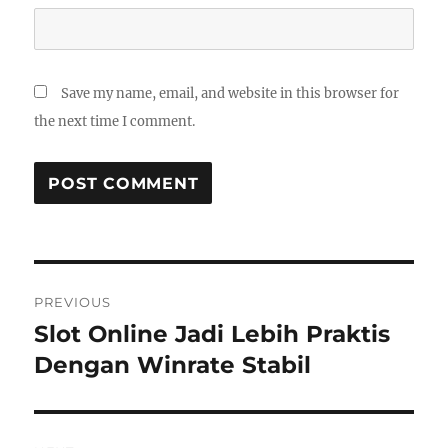
Save my name, email, and website in this browser for
the next time I comment.
Post
PREVIOUS
navigation
Slot Online Jadi Lebih Praktis
Previous
post:
Dengan Winrate Stabil