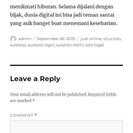
menikmati hiburan. Selama dijalani dengan
bijak, dunia digital ini bisa jadi teman santai
yang asik banget buat menemani keseharian.
Author
Posted
Tags
admin
September 30, 2025
judi online
,
situs toto
,
on
suletoto
,
suletoto login
,
suletoto resmi
,
toto togel
Leave a Reply
Your email address will not be published.
Required fields
are marked
*
COMMENT
*