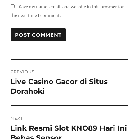
Save my name, email, and website in this browser for
the next time I comment.
Post
PREVIOUS
navigation
Live Casino Gacor di Situs
Previous
post:
Dorahoki
NEXT
Link Resmi Slot KNO89 Hari Ini
Next
post:
Bebas Sensor