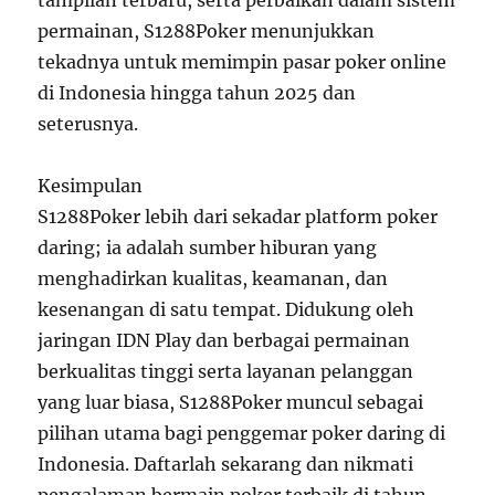
tampilan terbaru, serta perbaikan dalam sistem
permainan, S1288Poker menunjukkan
tekadnya untuk memimpin pasar poker online
di Indonesia hingga tahun 2025 dan
seterusnya.
Kesimpulan
S1288Poker lebih dari sekadar platform poker
daring; ia adalah sumber hiburan yang
menghadirkan kualitas, keamanan, dan
kesenangan di satu tempat. Didukung oleh
jaringan IDN Play dan berbagai permainan
berkualitas tinggi serta layanan pelanggan
yang luar biasa, S1288Poker muncul sebagai
pilihan utama bagi penggemar poker daring di
Indonesia. Daftarlah sekarang dan nikmati