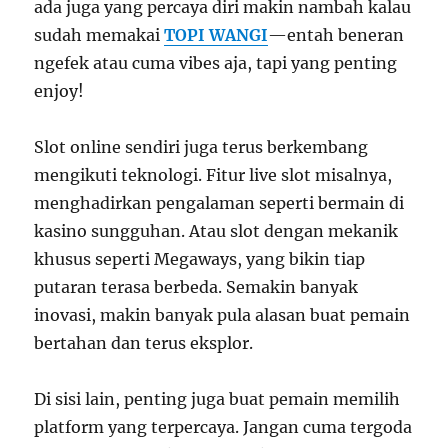
ada juga yang percaya diri makin nambah kalau
sudah memakai
TOPI WANGI
—entah beneran
ngefek atau cuma vibes aja, tapi yang penting
enjoy!
Slot online sendiri juga terus berkembang
mengikuti teknologi. Fitur live slot misalnya,
menghadirkan pengalaman seperti bermain di
kasino sungguhan. Atau slot dengan mekanik
khusus seperti Megaways, yang bikin tiap
putaran terasa berbeda. Semakin banyak
inovasi, makin banyak pula alasan buat pemain
bertahan dan terus eksplor.
Di sisi lain, penting juga buat pemain memilih
platform yang terpercaya. Jangan cuma tergoda