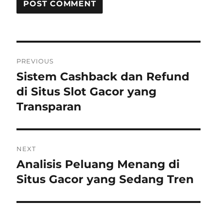
Post
PREVIOUS
navigation
Sistem Cashback dan Refund
Previous
post:
di Situs Slot Gacor yang
Transparan
NEXT
Analisis Peluang Menang di
Next
post:
Situs Gacor yang Sedang Tren