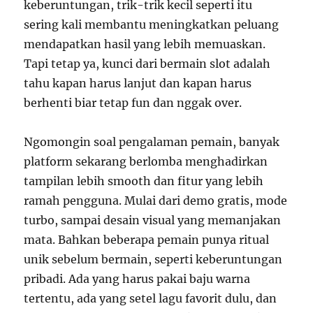
keberuntungan, trik-trik kecil seperti itu
sering kali membantu meningkatkan peluang
mendapatkan hasil yang lebih memuaskan.
Tapi tetap ya, kunci dari bermain slot adalah
tahu kapan harus lanjut dan kapan harus
berhenti biar tetap fun dan nggak over.
Ngomongin soal pengalaman pemain, banyak
platform sekarang berlomba menghadirkan
tampilan lebih smooth dan fitur yang lebih
ramah pengguna. Mulai dari demo gratis, mode
turbo, sampai desain visual yang memanjakan
mata. Bahkan beberapa pemain punya ritual
unik sebelum bermain, seperti keberuntungan
pribadi. Ada yang harus pakai baju warna
tertentu, ada yang setel lagu favorit dulu, dan