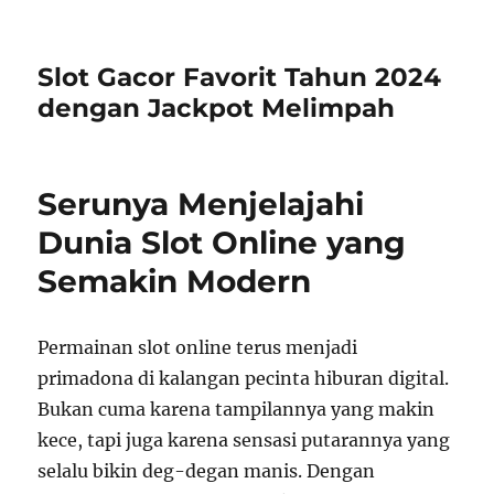
Slot Gacor Favorit Tahun 2024
dengan Jackpot Melimpah
Serunya Menjelajahi
Dunia Slot Online yang
Semakin Modern
Permainan slot online terus menjadi
primadona di kalangan pecinta hiburan digital.
Bukan cuma karena tampilannya yang makin
kece, tapi juga karena sensasi putarannya yang
selalu bikin deg-degan manis. Dengan