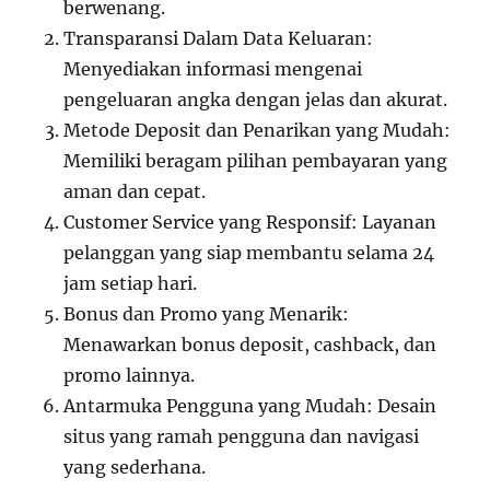
berwenang.
Transparansi Dalam Data Keluaran:
Menyediakan informasi mengenai
pengeluaran angka dengan jelas dan akurat.
Metode Deposit dan Penarikan yang Mudah:
Memiliki beragam pilihan pembayaran yang
aman dan cepat.
Customer Service yang Responsif: Layanan
pelanggan yang siap membantu selama 24
jam setiap hari.
Bonus dan Promo yang Menarik:
Menawarkan bonus deposit, cashback, dan
promo lainnya.
Antarmuka Pengguna yang Mudah: Desain
situs yang ramah pengguna dan navigasi
yang sederhana.