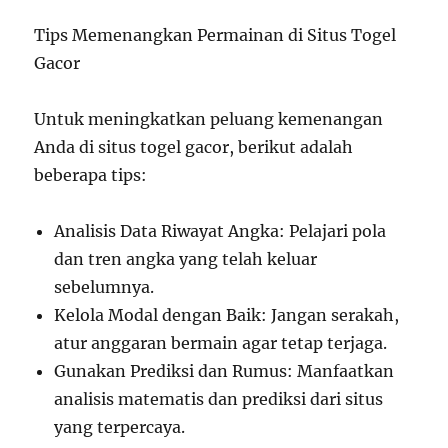
Tips Memenangkan Permainan di Situs Togel
Gacor
Untuk meningkatkan peluang kemenangan
Anda di situs togel gacor, berikut adalah
beberapa tips:
Analisis Data Riwayat Angka: Pelajari pola
dan tren angka yang telah keluar
sebelumnya.
Kelola Modal dengan Baik: Jangan serakah,
atur anggaran bermain agar tetap terjaga.
Gunakan Prediksi dan Rumus: Manfaatkan
analisis matematis dan prediksi dari situs
yang terpercaya.