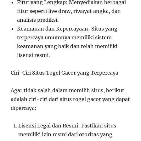
Fitur yang Lengkap: Menyediakan berbagai
fitur seperti live draw, riwayat angka, dan
analisis prediksi.
Keamanan dan Kepercayaan: Situs yang
terpercaya umumnya memiliki sistem
keamanan yang baik dan telah memiliki
lisensi resmi.
Ciri-Ciri Situs Togel Gacor yang Terpercaya
Agar tidak salah dalam memilih situs, berikut
adalah ciri-ciri dari situs togel gacor yang dapat
dipercaya:
Lisensi Legal dan Resmi: Pastikan situs
memiliki izin resmi dari otoritas yang