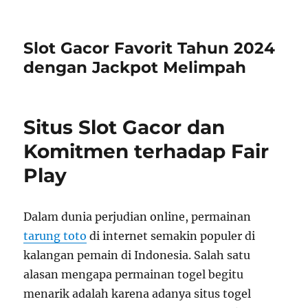
Slot Gacor Favorit Tahun 2024
dengan Jackpot Melimpah
Situs Slot Gacor dan
Komitmen terhadap Fair
Play
Dalam dunia perjudian online, permainan
tarung toto
di internet semakin populer di
kalangan pemain di Indonesia. Salah satu
alasan mengapa permainan togel begitu
menarik adalah karena adanya situs togel