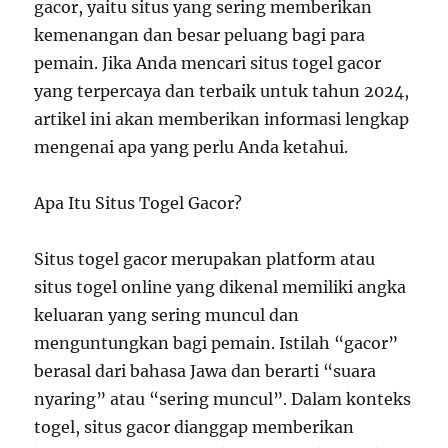
gacor, yaitu situs yang sering memberikan
kemenangan dan besar peluang bagi para
pemain. Jika Anda mencari situs togel gacor
yang terpercaya dan terbaik untuk tahun 2024,
artikel ini akan memberikan informasi lengkap
mengenai apa yang perlu Anda ketahui.
Apa Itu Situs Togel Gacor?
Situs togel gacor merupakan platform atau
situs togel online yang dikenal memiliki angka
keluaran yang sering muncul dan
menguntungkan bagi pemain. Istilah “gacor”
berasal dari bahasa Jawa dan berarti “suara
nyaring” atau “sering muncul”. Dalam konteks
togel, situs gacor dianggap memberikan