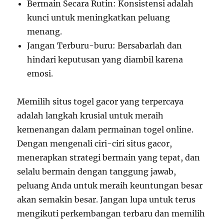
Bermain Secara Rutin: Konsistensi adalah
kunci untuk meningkatkan peluang
menang.
Jangan Terburu-buru: Bersabarlah dan
hindari keputusan yang diambil karena
emosi.
Memilih situs togel gacor yang terpercaya
adalah langkah krusial untuk meraih
kemenangan dalam permainan togel online.
Dengan mengenali ciri-ciri situs gacor,
menerapkan strategi bermain yang tepat, dan
selalu bermain dengan tanggung jawab,
peluang Anda untuk meraih keuntungan besar
akan semakin besar. Jangan lupa untuk terus
mengikuti perkembangan terbaru dan memilih