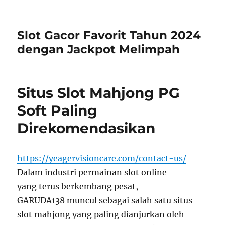
Slot Gacor Favorit Tahun 2024
dengan Jackpot Melimpah
Situs Slot Mahjong PG
Soft Paling
Direkomendasikan
https://yeagervisioncare.com/contact-us/
Dalam industri permainan slot online
yang terus berkembang pesat,
GARUDA138 muncul sebagai salah satu situs
slot mahjong yang paling dianjurkan oleh