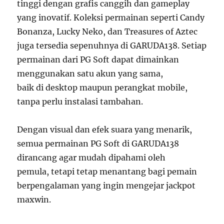
tinggi dengan grafis canggih dan gameplay
yang inovatif. Koleksi permainan seperti Candy
Bonanza, Lucky Neko, dan Treasures of Aztec
juga tersedia sepenuhnya di GARUDA138. Setiap
permainan dari PG Soft dapat dimainkan
menggunakan satu akun yang sama,
baik di desktop maupun perangkat mobile,
tanpa perlu instalasi tambahan.
Dengan visual dan efek suara yang menarik,
semua permainan PG Soft di GARUDA138
dirancang agar mudah dipahami oleh
pemula, tetapi tetap menantang bagi pemain
berpengalaman yang ingin mengejar jackpot
maxwin.