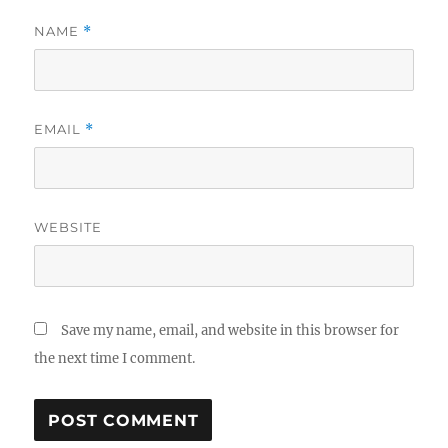
NAME
*
EMAIL
*
WEBSITE
Save my name, email, and website in this browser for
the next time I comment.