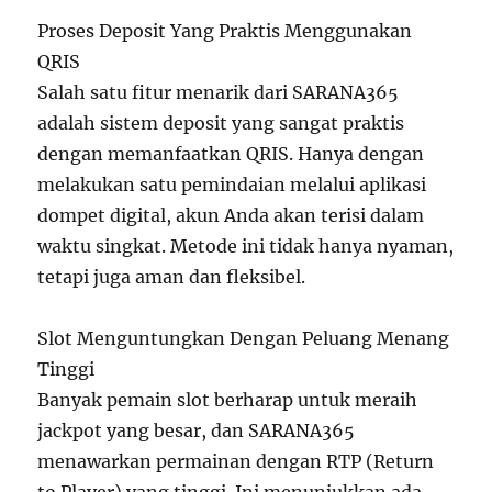
Proses Deposit Yang Praktis Menggunakan
QRIS
Salah satu fitur menarik dari SARANA365
adalah sistem deposit yang sangat praktis
dengan memanfaatkan QRIS. Hanya dengan
melakukan satu pemindaian melalui aplikasi
dompet digital, akun Anda akan terisi dalam
waktu singkat. Metode ini tidak hanya nyaman,
tetapi juga aman dan fleksibel.
Slot Menguntungkan Dengan Peluang Menang
Tinggi
Banyak pemain slot berharap untuk meraih
jackpot yang besar, dan SARANA365
menawarkan permainan dengan RTP (Return