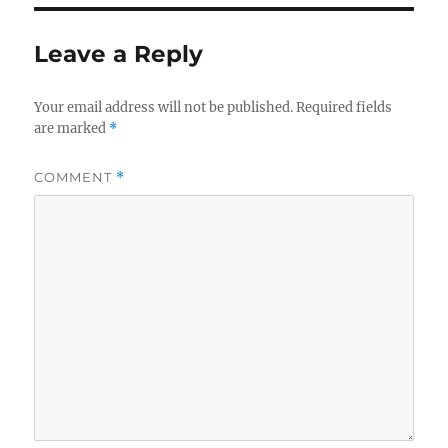
Leave a Reply
Your email address will not be published.
Required fields
are marked
*
COMMENT
*