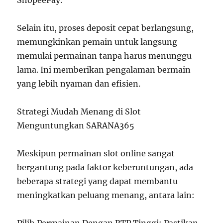
ShopeePay.
Selain itu, proses deposit cepat berlangsung,
memungkinkan pemain untuk langsung
memulai permainan tanpa harus menunggu
lama. Ini memberikan pengalaman bermain
yang lebih nyaman dan efisien.
Strategi Mudah Menang di Slot
Menguntungkan SARANA365
Meskipun permainan slot online sangat
bergantung pada faktor keberuntungan, ada
beberapa strategi yang dapat membantu
meningkatkan peluang menang, antara lain: