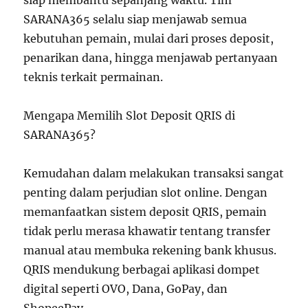
siap membantu sepanjang waktu. Tim
SARANA365 selalu siap menjawab semua
kebutuhan pemain, mulai dari proses deposit,
penarikan dana, hingga menjawab pertanyaan
teknis terkait permainan.
Mengapa Memilih Slot Deposit QRIS di
SARANA365?
Kemudahan dalam melakukan transaksi sangat
penting dalam perjudian slot online. Dengan
memanfaatkan sistem deposit QRIS, pemain
tidak perlu merasa khawatir tentang transfer
manual atau membuka rekening bank khusus.
QRIS mendukung berbagai aplikasi dompet
digital seperti OVO, Dana, GoPay, dan