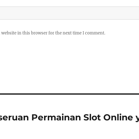
website in this browser for the next time I comment.
eruan Permainan Slot Online 