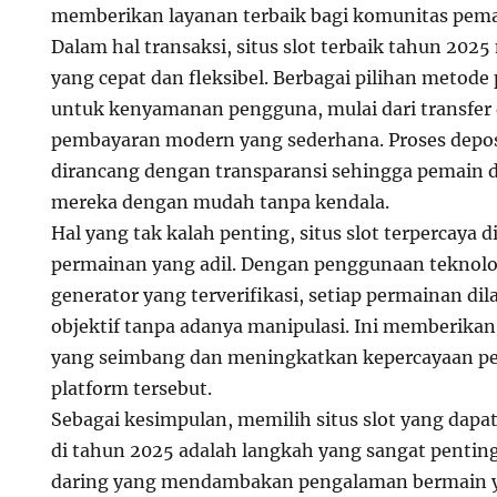
memberikan layanan terbaik bagi komunitas pem
Dalam hal transaksi, situs slot terbaik tahun 202
yang cepat dan fleksibel. Berbagai pilihan metod
untuk kenyamanan pengguna, mulai dari transfer 
pembayaran modern yang sederhana. Proses depos
dirancang dengan transparansi sehingga pemain 
mereka dengan mudah tanpa kendala.
Hal yang tak kalah penting, situs slot terpercaya 
permainan yang adil. Dengan penggunaan teknol
generator yang terverifikasi, setiap permainan di
objektif tanpa adanya manipulasi. Ini memberik
yang seimbang dan meningkatkan kepercayaan p
platform tersebut.
Sebagai kesimpulan, memilih situs slot yang dapat
di tahun 2025 adalah langkah yang sangat penti
daring yang mendambakan pengalaman bermain 