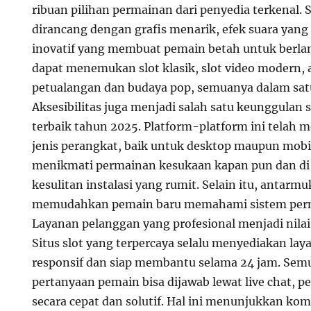
ribuan pilihan permainan dari penyedia terkenal.
dirancang dengan grafis menarik, efek suara yang re
inovatif yang membuat pemain betah untuk berl
dapat menemukan slot klasik, slot video modern, 
petualangan dan budaya pop, semuanya dalam sat
Aksesibilitas juga menjadi salah satu keunggulan 
terbaik tahun 2025. Platform-platform ini telah
jenis perangkat, baik untuk desktop maupun mobi
menikmati permainan kesukaan kapan pun dan di
kesulitan instalasi yang rumit. Selain itu, antarm
memudahkan pemain baru memahami sistem perm
Layanan pelanggan yang profesional menjadi nila
Situs slot yang terpercaya selalu menyediakan la
responsif dan siap membantu selama 24 jam. Sem
pertanyaan pemain bisa dijawab lewat live chat, pe
secara cepat dan solutif. Hal ini menunjukkan ko