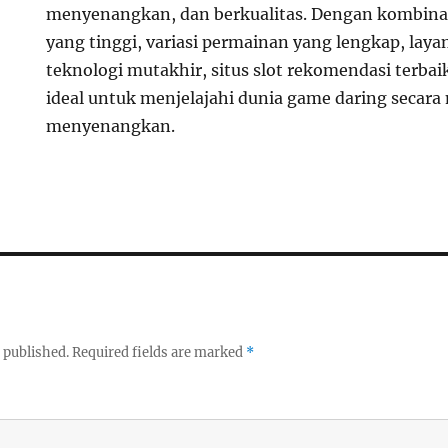
menyenangkan, dan berkualitas. Dengan kombina
yang tinggi, variasi permainan yang lengkap, layan
teknologi mutakhir, situs slot rekomendasi terbai
ideal untuk menjelajahi dunia game daring secar
menyenangkan.
 published.
Required fields are marked
*