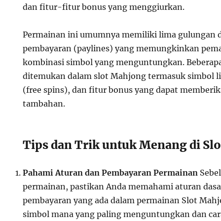
dan fitur-fitur bonus yang menggiurkan.
Permainan ini umumnya memiliki lima gulungan d
pembayaran (paylines) yang memungkinkan pem
kombinasi simbol yang menguntungkan. Beberapa 
ditemukan dalam slot Mahjong termasuk simbol lia
(free spins), dan fitur bonus yang dapat membe
tambahan.
Tips dan Trik untuk Menang di Sl
Pahami Aturan dan Pembayaran Permainan
Sebe
permainan, pastikan Anda memahami aturan dasar
pembayaran yang ada dalam permainan Slot Mahj
simbol mana yang paling menguntungkan dan cara