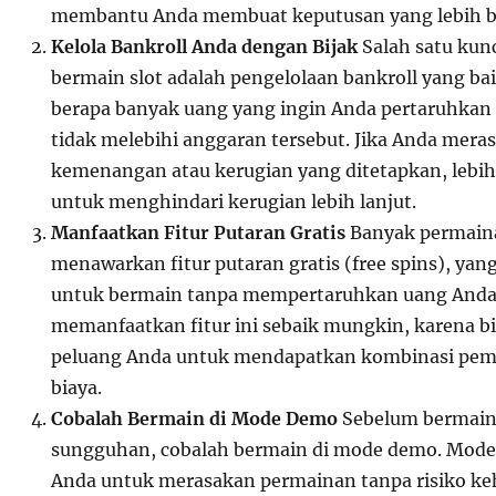
membantu Anda membuat keputusan yang lebih bi
Kelola Bankroll Anda dengan Bijak
Salah satu kun
bermain slot adalah pengelolaan bankroll yang ba
berapa banyak uang yang ingin Anda pertaruhkan
tidak melebihi anggaran tersebut. Jika Anda mera
kemenangan atau kerugian yang ditetapkan, lebih
untuk menghindari kerugian lebih lanjut.
Manfaatkan Fitur Putaran Gratis
Banyak permain
menawarkan fitur putaran gratis (free spins), 
untuk bermain tanpa mempertaruhkan uang Anda 
memanfaatkan fitur ini sebaik mungkin, karena 
peluang Anda untuk mendapatkan kombinasi pe
biaya.
Cobalah Bermain di Mode Demo
Sebelum bermain
sungguhan, cobalah bermain di mode demo. Mod
Anda untuk merasakan permainan tanpa risiko ke