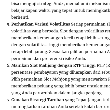
bisa menguji strategi Anda, memahami mekanism
belajar kapan waktu yang tepat untuk meningkat
berhenti.
Perhatikan Variasi Volatilitas
Setiap permainan sl
volatilitas yang berbeda. Slot dengan volatilitas 
memberikan kemenangan kecil tetapi lebih sering
dengan volatilitas tinggi memberikan kemenangan
tetapi lebih jarang. Sesuaikan pilihan permainan
permainan dan preferensi risiko Anda.
Mainkan Slot Mahjong dengan RTP Tinggi
RTP (R
persentase pembayaran yang diharapkan dari sebu
Pilih permainan Slot Mahjong yang menawarkan RT
memberikan peluang yang lebih besar untuk men
yang Anda pertaruhkan dalam jangka panjang.
Gunakan Strategi Taruhan yang Tepat
Jangan ter
meningkatkan taruhan Anda setelah kalah berturu