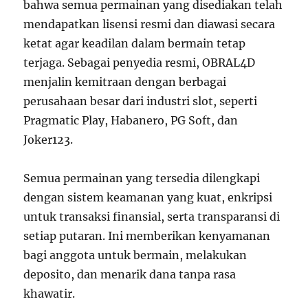
bahwa semua permainan yang disediakan telah
mendapatkan lisensi resmi dan diawasi secara
ketat agar keadilan dalam bermain tetap
terjaga. Sebagai penyedia resmi, OBRAL4D
menjalin kemitraan dengan berbagai
perusahaan besar dari industri slot, seperti
Pragmatic Play, Habanero, PG Soft, dan
Joker123.
Semua permainan yang tersedia dilengkapi
dengan sistem keamanan yang kuat, enkripsi
untuk transaksi finansial, serta transparansi di
setiap putaran. Ini memberikan kenyamanan
bagi anggota untuk bermain, melakukan
deposito, dan menarik dana tanpa rasa
khawatir.