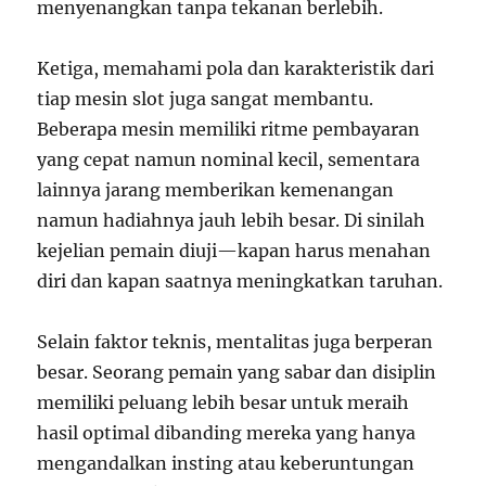
menyenangkan tanpa tekanan berlebih.
Ketiga, memahami pola dan karakteristik dari
tiap mesin slot juga sangat membantu.
Beberapa mesin memiliki ritme pembayaran
yang cepat namun nominal kecil, sementara
lainnya jarang memberikan kemenangan
namun hadiahnya jauh lebih besar. Di sinilah
kejelian pemain diuji—kapan harus menahan
diri dan kapan saatnya meningkatkan taruhan.
Selain faktor teknis, mentalitas juga berperan
besar. Seorang pemain yang sabar dan disiplin
memiliki peluang lebih besar untuk meraih
hasil optimal dibanding mereka yang hanya
mengandalkan insting atau keberuntungan