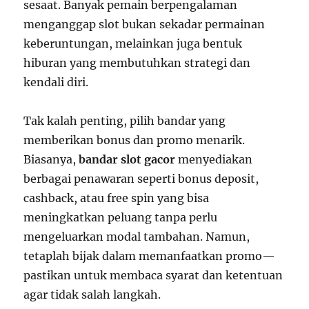
sesaat. Banyak pemain berpengalaman
menganggap slot bukan sekadar permainan
keberuntungan, melainkan juga bentuk
hiburan yang membutuhkan strategi dan
kendali diri.
Tak kalah penting, pilih bandar yang
memberikan bonus dan promo menarik.
Biasanya,
bandar slot gacor
menyediakan
berbagai penawaran seperti bonus deposit,
cashback, atau free spin yang bisa
meningkatkan peluang tanpa perlu
mengeluarkan modal tambahan. Namun,
tetaplah bijak dalam memanfaatkan promo—
pastikan untuk membaca syarat dan ketentuan
agar tidak salah langkah.