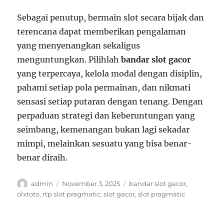
Sebagai penutup, bermain slot secara bijak dan
terencana dapat memberikan pengalaman
yang menyenangkan sekaligus
menguntungkan. Pilihlah
bandar slot gacor
yang terpercaya, kelola modal dengan disiplin,
pahami setiap pola permainan, dan nikmati
sensasi setiap putaran dengan tenang. Dengan
perpaduan strategi dan keberuntungan yang
seimbang, kemenangan bukan lagi sekadar
mimpi, melainkan sesuatu yang bisa benar-
benar diraih.
Author
Posted
Tags
admin
November 3, 2025
bandar slot gacor
,
on
olxtoto
,
rtp slot pragmatic
,
slot gacor
,
slot pragmatic