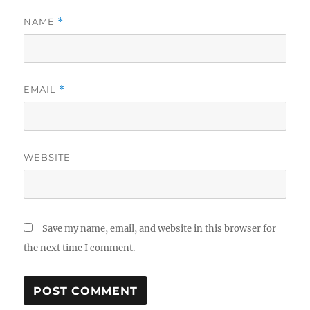
NAME
*
EMAIL
*
WEBSITE
Save my name, email, and website in this browser for
the next time I comment.