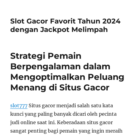
Slot Gacor Favorit Tahun 2024
dengan Jackpot Melimpah
Strategi Pemain
Berpengalaman dalam
Mengoptimalkan Peluang
Menang di Situs Gacor
slot777
Situs gacor menjadi salah satu kata
kunci yang paling banyak dicari oleh pecinta
judi online saat ini. Keberadaan situs gacor
sangat penting bagi pemain yang ingin meraih