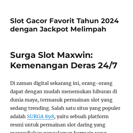
Slot Gacor Favorit Tahun 2024
dengan Jackpot Melimpah
Surga Slot Maxwin:
Kemenangan Deras 24/7
Di zaman digital sekarang ini, orang-orang
dapat dengan mudah menemukan hiburan di
dunia maya, termasuk permainan slot yang
sedang trending. Salah satu situs yang populer
adalah
SURGA 898
, yaitu sebuah platform
resmi untuk permainan slot daring yang