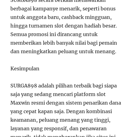
SURGA898 secara berkala menawarkan
berbagai kampanye menarik, seperti bonus
untuk anggota baru, cashback mingguan,
hingga turnamen slot dengan hadiah besar.
Semua promosi ini dirancang untuk
memberikan lebih banyak nilai bagi pemain
dan meningkatkan peluang untuk menang.
Kesimpulan
SURGA898 adalah pilihan terbaik bagi siapa
saja yang sedang mencari platform slot
Maxwin resmi dengan sistem penarikan dana
yang cepat kapan saja. Dengan kombinasi
keamanan, peluang menang yang tinggi,
layanan yang responsif, dan penawaran