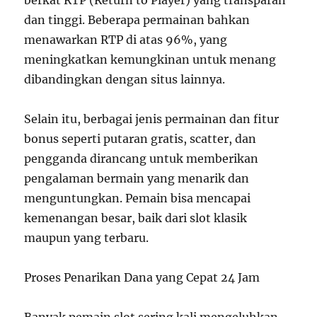
berkat RTP (Return to Player) yang transparan
dan tinggi. Beberapa permainan bahkan
menawarkan RTP di atas 96%, yang
meningkatkan kemungkinan untuk menang
dibandingkan dengan situs lainnya.
Selain itu, berbagai jenis permainan dan fitur
bonus seperti putaran gratis, scatter, dan
pengganda dirancang untuk memberikan
pengalaman bermain yang menarik dan
menguntungkan. Pemain bisa mencapai
kemenangan besar, baik dari slot klasik
maupun yang terbaru.
Proses Penarikan Dana yang Cepat 24 Jam