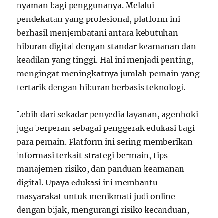
nyaman bagi penggunanya. Melalui
pendekatan yang profesional, platform ini
berhasil menjembatani antara kebutuhan
hiburan digital dengan standar keamanan dan
keadilan yang tinggi. Hal ini menjadi penting,
mengingat meningkatnya jumlah pemain yang
tertarik dengan hiburan berbasis teknologi.
Lebih dari sekadar penyedia layanan, agenhoki
juga berperan sebagai penggerak edukasi bagi
para pemain. Platform ini sering memberikan
informasi terkait strategi bermain, tips
manajemen risiko, dan panduan keamanan
digital. Upaya edukasi ini membantu
masyarakat untuk menikmati judi online
dengan bijak, mengurangi risiko kecanduan,