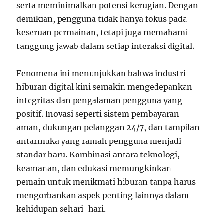
serta meminimalkan potensi kerugian. Dengan
demikian, pengguna tidak hanya fokus pada
keseruan permainan, tetapi juga memahami
tanggung jawab dalam setiap interaksi digital.
Fenomena ini menunjukkan bahwa industri
hiburan digital kini semakin mengedepankan
integritas dan pengalaman pengguna yang
positif. Inovasi seperti sistem pembayaran
aman, dukungan pelanggan 24/7, dan tampilan
antarmuka yang ramah pengguna menjadi
standar baru. Kombinasi antara teknologi,
keamanan, dan edukasi memungkinkan
pemain untuk menikmati hiburan tanpa harus
mengorbankan aspek penting lainnya dalam
kehidupan sehari-hari.