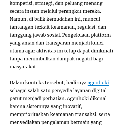
kompetisi, strategi, dan peluang menang
secara instan melalui perangkat mereka.
Namun, di balik kemudahan ini, muncul
tantangan terkait keamanan, regulasi, dan
tanggung jawab sosial. Pengelolaan platform
yang aman dan transparan menjadi kunci
utama agar aktivitas ini tetap dapat dinikmati
tanpa menimbulkan dampak negatif bagi
masyarakat.
Dalam konteks tersebut, hadirnya
agenhoki
sebagai salah satu penyedia layanan digital
patut menjadi perhatian. Agenhoki dikenal
karena sistemnya yang inovatif,
memprioritaskan keamanan transaksi, serta
menyediakan pengalaman bermain yang