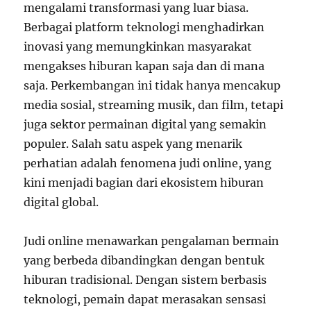
mengalami transformasi yang luar biasa.
Berbagai platform teknologi menghadirkan
inovasi yang memungkinkan masyarakat
mengakses hiburan kapan saja dan di mana
saja. Perkembangan ini tidak hanya mencakup
media sosial, streaming musik, dan film, tetapi
juga sektor permainan digital yang semakin
populer. Salah satu aspek yang menarik
perhatian adalah fenomena judi online, yang
kini menjadi bagian dari ekosistem hiburan
digital global.
Judi online menawarkan pengalaman bermain
yang berbeda dibandingkan dengan bentuk
hiburan tradisional. Dengan sistem berbasis
teknologi, pemain dapat merasakan sensasi