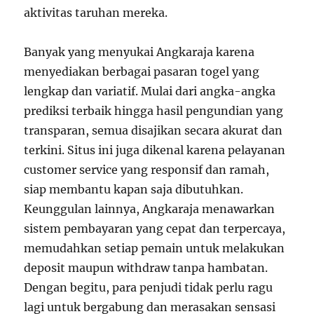
aktivitas taruhan mereka.
Banyak yang menyukai Angkaraja karena
menyediakan berbagai pasaran togel yang
lengkap dan variatif. Mulai dari angka-angka
prediksi terbaik hingga hasil pengundian yang
transparan, semua disajikan secara akurat dan
terkini. Situs ini juga dikenal karena pelayanan
customer service yang responsif dan ramah,
siap membantu kapan saja dibutuhkan.
Keunggulan lainnya, Angkaraja menawarkan
sistem pembayaran yang cepat dan terpercaya,
memudahkan setiap pemain untuk melakukan
deposit maupun withdraw tanpa hambatan.
Dengan begitu, para penjudi tidak perlu ragu
lagi untuk bergabung dan merasakan sensasi