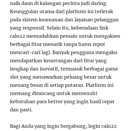
naik daun di kalangan pecinta judi daring.
Keunggulan utama dari platform ini terletak
pada sistem keamanan dan layanan pelanggan
yang responsif. Selain itu, keberadaan link
calo22 memudahkan pemain untuk mengakses
berbagai fitur menarik tanpa harus repot
mencari-cari lagi. Banyak pengguna mengaku
mendapatkan keuntungan dari fitur yang
lengkap dan inovatif, termasuk berbagai game
slot yang menawarkan peluang besar untuk
menang besar di setiap putaran. Platform ini
memang dirancang untuk memenuhi
kebutuhan para bettor yang ingin hasil cepat
dan pasti.
Bagi Anda yang ingin bergabung, login calo22