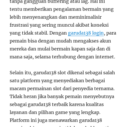
tanpa gangguan buffering atau lag. Hal ini
tentu memberikan pengalaman bermain yang
lebih menyenangkan dan meminimalisir
frustrasi yang sering muncul akibat koneksi
yang tidak stabil. Dengan
garuda138 login
, para
pemain bisa dengan mudah mengakses akun
mereka dan mulai bermain kapan saja dan di
mana saja, selama terhubung dengan internet.
Selain itu, garuda138 slot dikenal sebagai salah
satu platform yang menyediakan berbagai
macam permainan slot dari penyedia ternama.
Tidak heran jika banyak pemain menyebutnya
sebagai garuda138 terbaik karena kualitas
layanan dan pilihan game yang lengkap.
Platform ini juga menawarkan garuda138