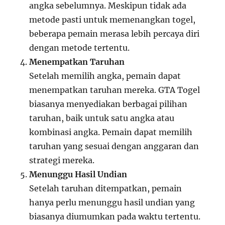
angka sebelumnya. Meskipun tidak ada
metode pasti untuk memenangkan togel,
beberapa pemain merasa lebih percaya diri
dengan metode tertentu.
Menempatkan Taruhan
Setelah memilih angka, pemain dapat
menempatkan taruhan mereka. GTA Togel
biasanya menyediakan berbagai pilihan
taruhan, baik untuk satu angka atau
kombinasi angka. Pemain dapat memilih
taruhan yang sesuai dengan anggaran dan
strategi mereka.
Menunggu Hasil Undian
Setelah taruhan ditempatkan, pemain
hanya perlu menunggu hasil undian yang
biasanya diumumkan pada waktu tertentu.