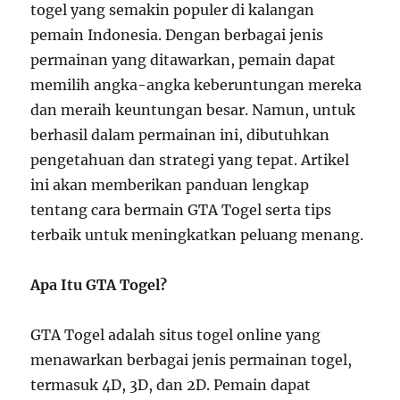
togel yang semakin populer di kalangan
pemain Indonesia. Dengan berbagai jenis
permainan yang ditawarkan, pemain dapat
memilih angka-angka keberuntungan mereka
dan meraih keuntungan besar. Namun, untuk
berhasil dalam permainan ini, dibutuhkan
pengetahuan dan strategi yang tepat. Artikel
ini akan memberikan panduan lengkap
tentang cara bermain GTA Togel serta tips
terbaik untuk meningkatkan peluang menang.
Apa Itu GTA Togel?
GTA Togel adalah situs togel online yang
menawarkan berbagai jenis permainan togel,
termasuk 4D, 3D, dan 2D. Pemain dapat