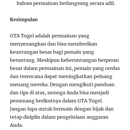
bahwa permainan berlangsung secara adil.
Kesimpulan
GTA Togel adalah permainan yang
menyenangkan dan bisa memberikan
keuntungan besar bagi pemain yang
beruntung. Meskipun keberuntungan berperan
besar dalam permainan ini, pemain yang cerdas
dan terencana dapat meningkatkan peluang
menang mereka. Dengan mengikuti panduan
dan tips di atas, semoga Anda bisa menjadi
pemenang berikutnya dalam GTA Togel.
Jangan lupa untuk bermain dengan bijak dan
tetap disiplin dalam pengelolaan anggaran
Anda.