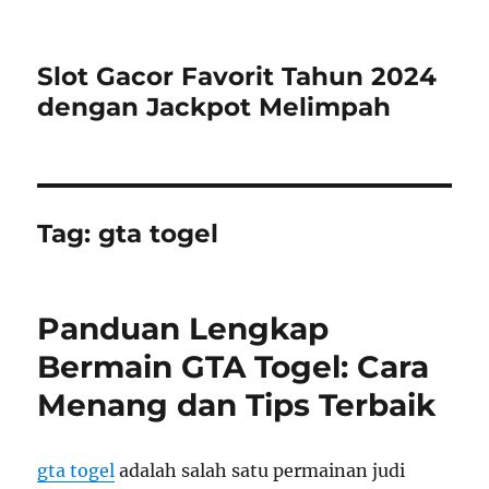
Slot Gacor Favorit Tahun 2024
dengan Jackpot Melimpah
Tag:
gta togel
Panduan Lengkap
Bermain GTA Togel: Cara
Menang dan Tips Terbaik
gta togel
adalah salah satu permainan judi