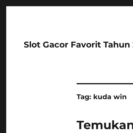
Slot Gacor Favorit Tahu
Tag:
kuda win
Temukan