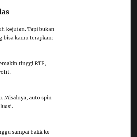
das
h kejutan. Tapi bukan
ng bisa kamu terapkan:
Semakin tinggi RTP,
ofit.
. Misalnya, auto spin
luasi.
unggu sampai balik ke