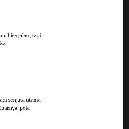
mu bisa jalan, tapi
isa:
jadi senjata utama.
eluarnya, pola