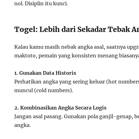
nol. Disiplin itu kunci.
Togel: Lebih dari Sekadar Tebak 
Kalau kamu masih nebak angka asal, saatnya upgra
maktoto, pemain yang konsisten menang biasanya
1. Gunakan Data Historis
Perhatikan angka yang sering keluar (hot number
muncul (cold numbers).
2. Kombinasikan Angka Secara Logis
Jangan asal pasang. Gunakan pola ganjil-genap, be
angka.