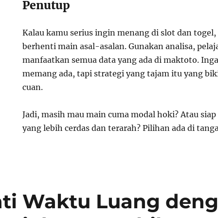
Penutup
Kalau kamu serius ingin menang di slot dan togel
berhenti main asal-asalan. Gunakan analisa, pelaja
manfaatkan semua data yang ada di maktoto. Ing
memang ada, tapi strategi yang tajam itu yang bi
cuan.
Jadi, masih mau main cuma modal hoki? Atau siap 
yang lebih cerdas dan terarah? Pilihan ada di tan
ti Waktu Luang deng