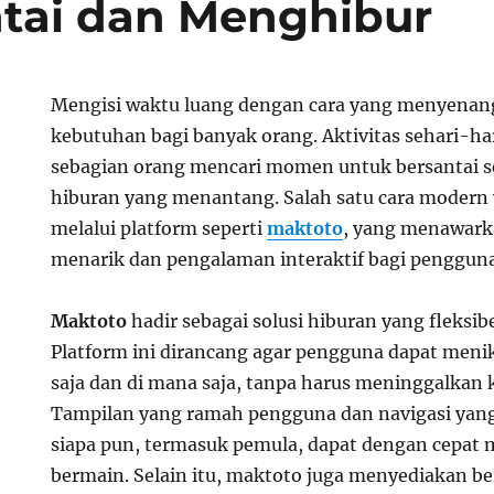
tai dan Menghibur
Mengisi waktu luang dengan cara yang menyenan
kebutuhan bagi banyak orang. Aktivitas sehari-h
sebagian orang mencari momen untuk bersantai s
hiburan yang menantang. Salah satu cara modern 
melalui platform seperti
maktoto
, yang menawark
menarik dan pengalaman interaktif bagi penggun
Maktoto
hadir sebagai solusi hiburan yang fleksi
Platform ini dirancang agar pengguna dapat men
saja dan di mana saja, tanpa harus meninggalka
Tampilan yang ramah pengguna dan navigasi ya
siapa pun, termasuk pemula, dapat dengan cepat
bermain. Selain itu, maktoto juga menyediakan b
r