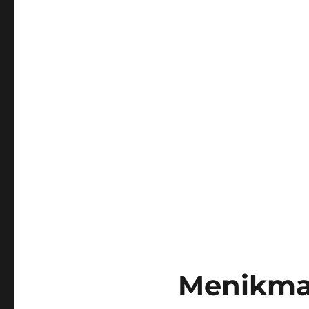
Menikma