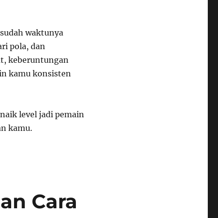
, sudah waktunya
ri pola, dan
at, keberuntungan
kin kamu konsisten
naik level jadi pemain
gan kamu.
an Cara