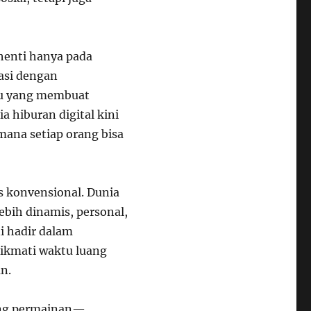
henti hanya pada
asi dengan
aru yang membuat
 hiburan digital kini
mana setiap orang bisa
us konvensional. Dunia
ebih dinamis, personal,
i hadir dalam
kmati waktu luang
n.
tang permainan—