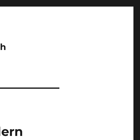
ah
dern