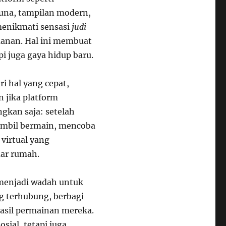
na, tampilan modern,
menikmati sensasi
judi
manan. Hal ini membuat
pi juga gaya hidup baru.
i hal yang cepat,
 jika platform
ngkan saja: setelah
sambil bermain, mencoba
virtual yang
uar rumah.
a menjadi wadah untuk
g terhubung, berbagi
hasil permainan mereka.
sial, tetapi juga