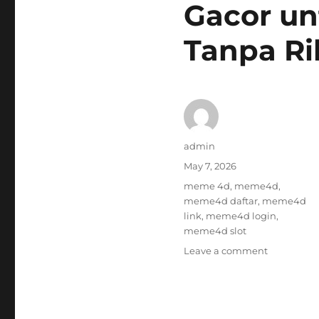
Gacor un
Tanpa Ri
Author
admin
Posted
May 7, 2026
on
Tags
meme 4d
,
meme4d
,
meme4d daftar
,
meme4d
link
,
meme4d login
,
meme4d slot
on
Leave a comment
Temukan
Teknik
Rahasia
Toto