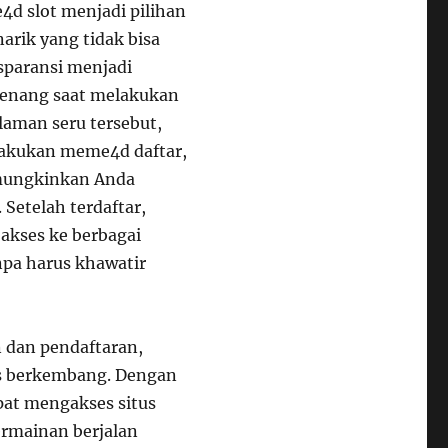
d slot menjadi pilihan
arik yang tidak bisa
sparansi menjadi
 tenang saat melakukan
aman seru tersebut,
lakukan meme4d daftar,
emungkinkan Anda
Setelah terdaftar,
kses ke berbagai
npa harus khawatir
 dan pendaftaran,
rus berkembang. Dengan
pat mengakses situs
ermainan berjalan