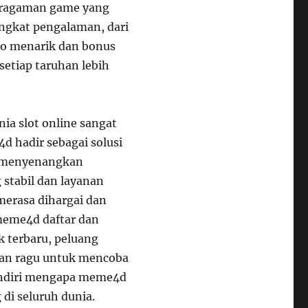
beragaman game yang
ngkat pengalaman, dari
mo menarik dan bonus
setiap taruhan lebih
ia slot online sangat
 hadir sebagai solusi
g menyenangkan
stabil dan layanan
merasa dihargai dan
meme4d daftar dan
k terbaru, peluang
gan ragu untuk mencoba
endiri mengapa meme4d
di seluruh dunia.