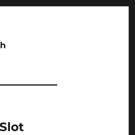
ah
Slot