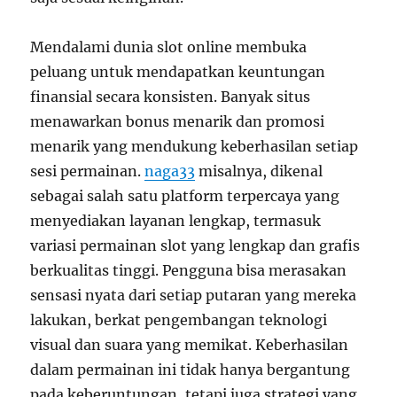
Mendalami dunia slot online membuka
peluang untuk mendapatkan keuntungan
finansial secara konsisten. Banyak situs
menawarkan bonus menarik dan promosi
menarik yang mendukung keberhasilan setiap
sesi permainan.
naga33
misalnya, dikenal
sebagai salah satu platform terpercaya yang
menyediakan layanan lengkap, termasuk
variasi permainan slot yang lengkap dan grafis
berkualitas tinggi. Pengguna bisa merasakan
sensasi nyata dari setiap putaran yang mereka
lakukan, berkat pengembangan teknologi
visual dan suara yang memikat. Keberhasilan
dalam permainan ini tidak hanya bergantung
pada keberuntungan, tetapi juga strategi yang