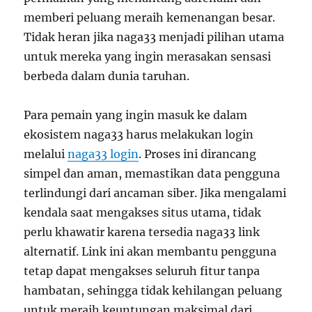
memberi peluang meraih kemenangan besar.
Tidak heran jika naga33 menjadi pilihan utama
untuk mereka yang ingin merasakan sensasi
berbeda dalam dunia taruhan.
Para pemain yang ingin masuk ke dalam
ekosistem naga33 harus melakukan login
melalui
naga33 login
. Proses ini dirancang
simpel dan aman, memastikan data pengguna
terlindungi dari ancaman siber. Jika mengalami
kendala saat mengakses situs utama, tidak
perlu khawatir karena tersedia naga33 link
alternatif. Link ini akan membantu pengguna
tetap dapat mengakses seluruh fitur tanpa
hambatan, sehingga tidak kehilangan peluang
untuk meraih keuntungan maksimal dari