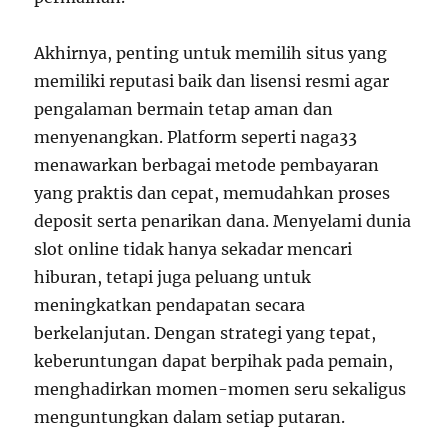
Akhirnya, penting untuk memilih situs yang
memiliki reputasi baik dan lisensi resmi agar
pengalaman bermain tetap aman dan
menyenangkan. Platform seperti naga33
menawarkan berbagai metode pembayaran
yang praktis dan cepat, memudahkan proses
deposit serta penarikan dana. Menyelami dunia
slot online tidak hanya sekadar mencari
hiburan, tetapi juga peluang untuk
meningkatkan pendapatan secara
berkelanjutan. Dengan strategi yang tepat,
keberuntungan dapat berpihak pada pemain,
menghadirkan momen-momen seru sekaligus
menguntungkan dalam setiap putaran.