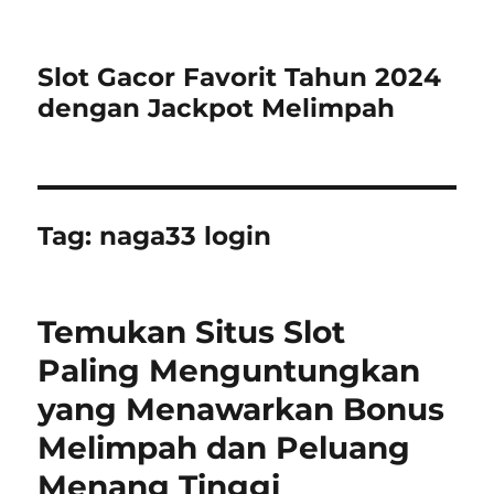
Slot Gacor Favorit Tahun 2024
dengan Jackpot Melimpah
Tag:
naga33 login
Temukan Situs Slot
Paling Menguntungkan
yang Menawarkan Bonus
Melimpah dan Peluang
Menang Tinggi