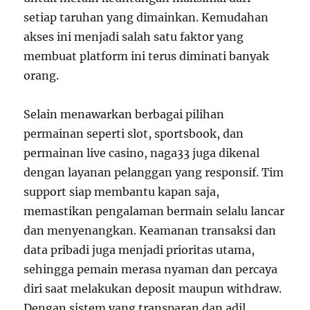
setiap taruhan yang dimainkan. Kemudahan
akses ini menjadi salah satu faktor yang
membuat platform ini terus diminati banyak
orang.
Selain menawarkan berbagai pilihan
permainan seperti slot, sportsbook, dan
permainan live casino, naga33 juga dikenal
dengan layanan pelanggan yang responsif. Tim
support siap membantu kapan saja,
memastikan pengalaman bermain selalu lancar
dan menyenangkan. Keamanan transaksi dan
data pribadi juga menjadi prioritas utama,
sehingga pemain merasa nyaman dan percaya
diri saat melakukan deposit maupun withdraw.
Dengan sistem yang transparan dan adil,