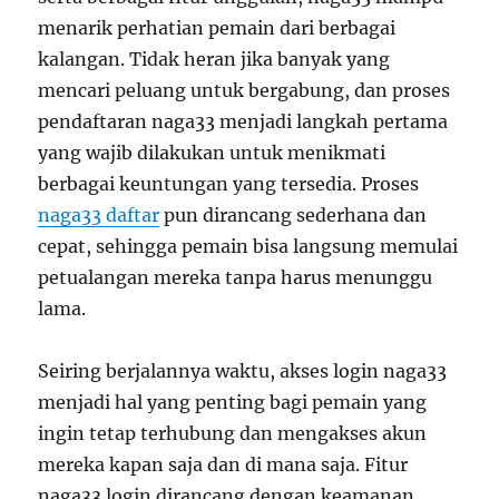
menarik perhatian pemain dari berbagai
kalangan. Tidak heran jika banyak yang
mencari peluang untuk bergabung, dan proses
pendaftaran naga33 menjadi langkah pertama
yang wajib dilakukan untuk menikmati
berbagai keuntungan yang tersedia. Proses
naga33 daftar
pun dirancang sederhana dan
cepat, sehingga pemain bisa langsung memulai
petualangan mereka tanpa harus menunggu
lama.
Seiring berjalannya waktu, akses login naga33
menjadi hal yang penting bagi pemain yang
ingin tetap terhubung dan mengakses akun
mereka kapan saja dan di mana saja. Fitur
naga33 login dirancang dengan keamanan