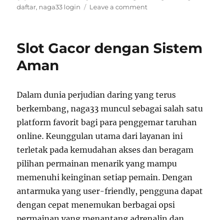
on
on
daftar
,
naga33 login
Leave a comment
Slot
Gacor
yang
Slot Gacor dengan Sistem
Memberi
Peluang
Aman
Untung
Nyata
Dalam dunia perjudian daring yang terus
berkembang, naga33 muncul sebagai salah satu
platform favorit bagi para penggemar taruhan
online. Keunggulan utama dari layanan ini
terletak pada kemudahan akses dan beragam
pilihan permainan menarik yang mampu
memenuhi keinginan setiap pemain. Dengan
antarmuka yang user-friendly, pengguna dapat
dengan cepat menemukan berbagai opsi
permainan yang menantang adrenalin dan