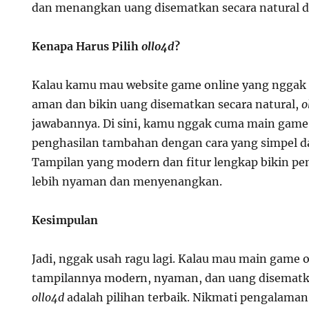
dan menangkan uang disematkan secara natural di
Kenapa Harus Pilih
ollo4d
?
Kalau kamu mau website game online yang nggak 
aman dan bikin uang disematkan secara natural,
o
jawabannya. Di sini, kamu nggak cuma main game, 
penghasilan tambahan dengan cara yang simpel 
Tampilan yang modern dan fitur lengkap bikin pe
lebih nyaman dan menyenangkan.
Kesimpulan
Jadi, nggak usah ragu lagi. Kalau mau main game 
tampilannya modern, nyaman, dan uang disematka
ollo4d
adalah pilihan terbaik. Nikmati pengalaman