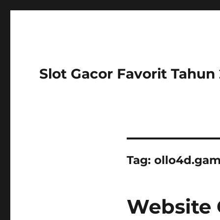
Slot Gacor Favorit Tahu
Tag:
ollo4d.ga
Website