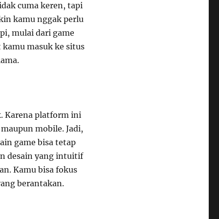
idak cuma keren, tapi
ikin kamu nggak perlu
pi, mulai dari game
aat kamu masuk ke situs
lama.
. Karena platform ini
 maupun mobile. Jadi,
main game bisa tetap
 desain yang intuitif
an. Kamu bisa fokus
yang berantakan.