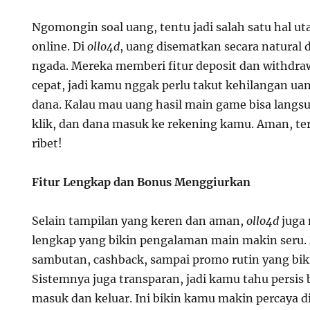
Ngomongin soal uang, tentu jadi salah satu hal 
online. Di
ollo4d
, uang disematkan secara natural
ngada. Mereka memberi fitur deposit dan withdra
cepat, jadi kamu nggak perlu takut kehilangan uan
dana. Kalau mau uang hasil main game bisa langsu
klik, dan dana masuk ke rekening kamu. Aman, te
ribet!
Fitur Lengkap dan Bonus Menggiurkan
Selain tampilan yang keren dan aman,
ollo4d
juga 
lengkap yang bikin pengalaman main makin seru. 
sambutan, cashback, sampai promo rutin yang biki
Sistemnya juga transparan, jadi kamu tahu persis
masuk dan keluar. Ini bikin kamu makin percaya di